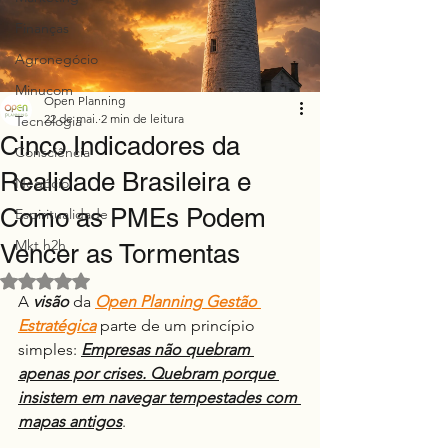
Finanças
Agronegócio
Minucom
Open Planning
22 de mai.
2 min de leitura
Tecnologia
Cinco Indicadores da
Consciência
Realidade Brasileira e
Negócio
Como as PMEs Podem
Espiritualidade
Mkt h2h
Vencer as Tormentas
Avaliado com NaN de 5 estrelas.
A 
visão
 da 
Open Planning
Gestão 
Estratégica
 parte de um princípio 
simples: 
Empresas não quebram 
apenas por crises. Quebram porque 
insistem em navegar tempestades com 
mapas antigos
.