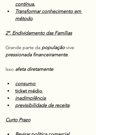
contínua.
Transformar conhecimento em 
método
.
2º. Endividamento das Famílias
Grande parte da 
população
 vive 
pressionada financeiramente
.
Isso 
afeta diretamente
:
consumo
;
ticket médio
;
inadimplência
;
previsibilidade de receita
.
Curto Prazo
Revisar política comercial
.