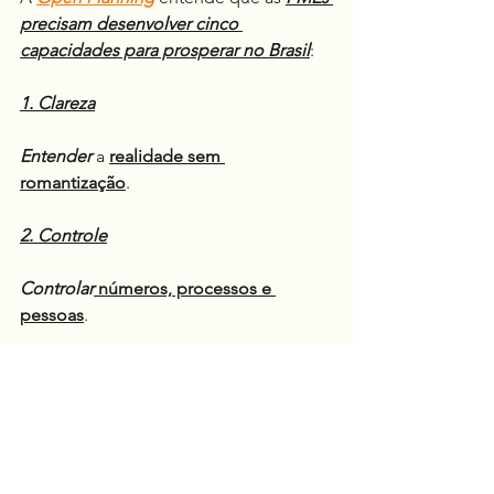
precisam desenvolver cinco 
capacidades para prosperar no Brasil
:
1. Clareza
Entender
 a 
realidade sem 
romantização
.
2. Controle
Controlar
 números, processos e 
pessoas
.
3. Produtividade
Fazer
mais com menos desperdício
.
4. Adaptabilidade