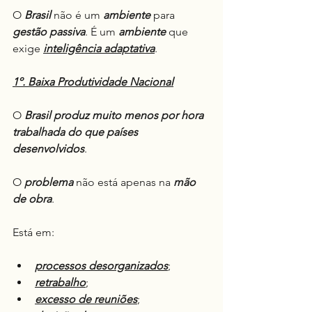
O 
Brasil
 não é um 
ambiente
 para 
gestão passiva
. É um 
ambiente
 que 
exige 
inteligência adaptativa
.
1º. Baixa Produtividade Nacional
O 
Brasil
produz muito menos por hora 
trabalhada do que países 
desenvolvidos
.
O 
problema
 não está apenas na 
mão 
de obra
.
Está em:
processos desorganizados
;
retrabalho
;
excesso de reuniões
;