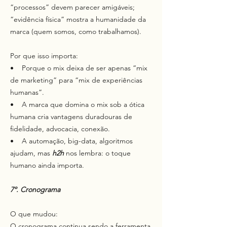
“processos” devem parecer amigáveis;
“evidência física” mostra a humanidade da
marca (quem somos, como trabalhamos).
Por que isso importa:
• Porque o mix deixa de ser apenas “mix
de marketing” para “mix de experiências
humanas”.
• A marca que domina o mix sob a ótica
humana cria vantagens duradouras de
fidelidade, advocacia, conexão.
• A automação, big-data, algoritmos
ajudam, mas
h2h
nos lembra: o toque
humano ainda importa.
7º. Cronograma
O que mudou:
O cronograma continua sendo a ferramenta