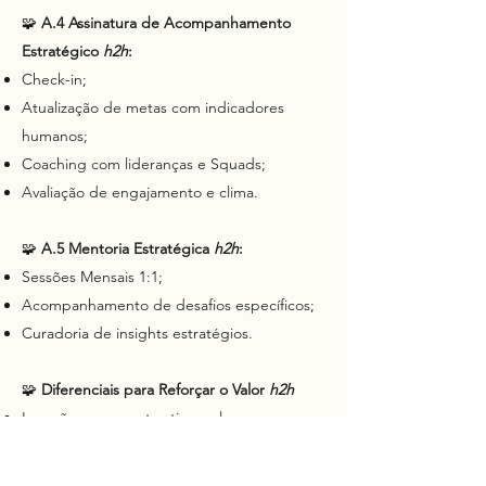
🧩
A.4 Assinatura de Acompanhamento
Estratégico
h2h
:
Check-in;
Atualização de metas com indicadores
humanos;
Coaching com lideranças e Squads;
Avaliação de engajamento e clima.
🧩
A.5 Mentoria Estratégica
h2h
:
Sessões Mensais 1:1;
Acompanhamento de desafios específicos;
Curadoria de insights estratégios.
🧩
Diferenciais para Reforçar o Valor
h2h
Imersão com escuta ativa real;
Ferramentas visuais e colaborativas (Miro,
Canvas, etc.);