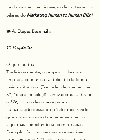
fundamentado em inovação disruptiva e nos
pilares do
Marketing human to human (h2h)
:
🧩 A. Etapas
Base h2h
:
1º. Propósito
O que mudou:
Tradicionalmente, o propósito de uma
empresa ou marca era definido de forma
mais institucional (“ser líder de mercado em
X”, “oferecer soluções inovadoras …”). Com
o
h2h
, o foco desloca‐se para a
humanização desse propósito, mostrando
que a marca não está apenas vendendo
algo, mas conectando-se com pessoas.
Exemplo: “ajudar pessoas a se sentirem
mais confiantes”, “facilitar o dia a dia de