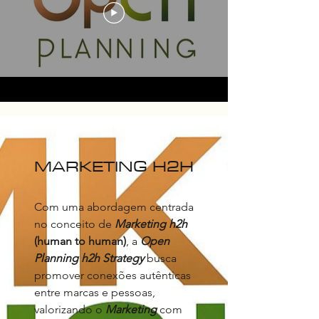
MARKETING H2H
Com uma abordagem centrada
no conceito de
Marketing h2h
(human to human)
, a
Open
Planning h2h Strategy
busca
promover conexões autênticas
entre marcas e pessoas,
valorizando o
Marketing
com