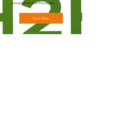
propósito e a inovação.
Start Now
SOLICITE UMA
PROPOSTA
A
Open Planning Gestão Estratégica
Empresarial
atua com
conselhos
,
planejamento
,
treinamento
,
gestão
,
compliance
e
digitalização
com o
propósito
de
implementar ações
estratégicas e táticas
com
criatividade
e
inovação
,
promovendo
o
sucesso
e a