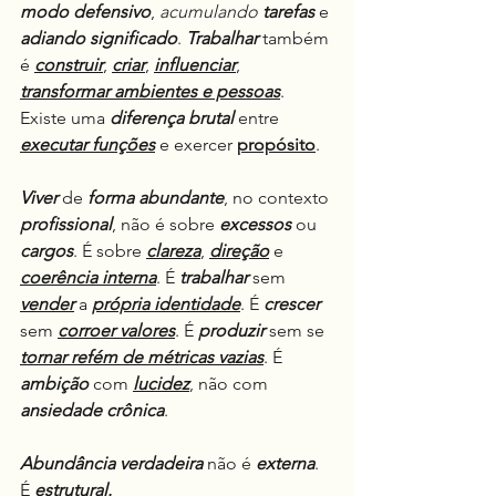
modo defensivo
, 
acumulando
tarefas
 e 
adiando
significado
. 
Trabalhar
 também 
é 
construir
, 
criar
, 
influenciar
, 
transformar ambientes e pessoas
. 
Existe uma 
diferença brutal
 entre 
executar funções
 e exercer 
propósito
.
Viver
 de 
forma abundante
, no contexto 
profissional
, não é sobre 
excessos
 ou 
cargos
. É sobre 
clareza
, 
direção
 e 
coerência interna
. É 
trabalhar
 sem 
vender
 a 
própria identidade
. É 
crescer
sem 
corroer valores
. É 
produzir
 sem se 
tornar refém de métricas vazias
. É 
ambição
 com 
lucidez
, não com 
ansiedade crônica
.
Abundância
verdadeira
 não é 
externa
. 
É 
estrutural.