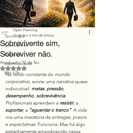
Finanças
Agronegócio
Minucom
Open Planning
11 de fev.
2 min de leitura
Tecnologia
Sobrevivente sim,
Consciência
Sobreviver não.
Negócio
Atualizado:
12 de fev.
Espiritualidade
Avaliado com NaN de 5 estrelas.
Mkt h2h
No 
ruído constante
 do 
mundo 
corporativo
, existe uma 
narrativa
 quase 
indiscutível: 
metas
, 
pressão
, 
desempenho
, 
sobrevivência
. 
Profissionais
 aprendem a 
resistir
, a 
suportar
, a 
“aguentar o tranco”
. A 
vida
vira uma 
maratona
 de 
entregas
, 
prazos
e 
expectativas
. Funciona. Mas há algo 
estranhamente empobrecido nessa 