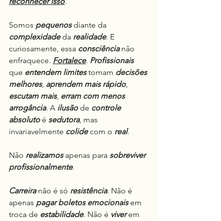
reconhecer isso
.
Somos 
pequenos
 diante da 
complexidade
 da 
realidade
. E 
curiosamente, essa 
consciência
 não 
enfraquece. 
Fortalece
. 
Profissionais
que 
entendem
limites
 tomam 
decisões 
melhores
, 
aprendem mais rápido
, 
escutam mais
, 
erram com menos 
arrogância
. A 
ilusão
 de 
controle 
absoluto
 é 
sedutora
, mas 
invariavelmente 
colide
 com o 
real
.
Não 
realizamos
 apenas para 
sobreviver 
profissionalmente
.
Carreira
 não é só 
resistência
. Não é 
apenas 
pagar boletos
emocionais
 em 
troca de 
estabilidade
. Não é 
viver
 em 