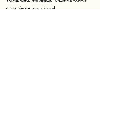
Trabalhar
 é 
inevitável
. 
Viver
 de forma 
consciente
 é 
opcional
.
E é nessa 
escolha
silenciosa
 que 
trajetórias comuns
 se 
transformam
 em 
jornadas extraordinárias
.
Negócio
Espiritualidade
Ver tudo
Posts recentes