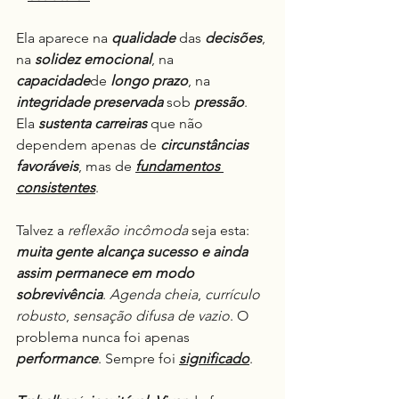
Ela aparece na 
qualidade
 das 
decisões
, 
na 
solidez
emocional
, na 
capacidade
de 
longo
prazo
, na 
integridade preservada
 sob 
pressão
. 
Ela 
sustenta carreiras
 que não 
dependem apenas de 
circunstâncias 
favoráveis
, mas de 
fundamentos 
consistentes
.
Talvez a 
reflexão incômoda 
seja esta: 
muita gente alcança sucesso e ainda 
assim permanece em modo 
sobrevivência
. 
Agenda cheia
, 
currículo 
robusto
, 
sensação difusa de vazio
. O 
problema nunca foi apenas 
performance
. Sempre foi 
significado
.