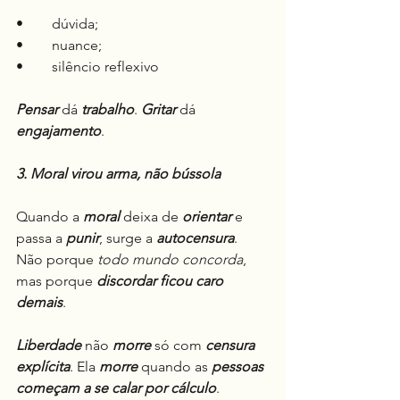
•	dúvida;
•	nuance;
•	silêncio reflexivo
Pensar
 dá 
trabalho
. 
Gritar
 dá 
engajamento
.
3. Moral virou arma, não bússola
Quando a 
moral
 deixa de 
orientar
 e 
passa a 
punir
, surge a 
autocensura
.
Não porque 
todo mundo concorda
, 
mas porque 
discordar ficou caro 
demais
.
Liberdade
 não 
morre
 só com 
censura 
explícita
. Ela 
morre
 quando as 
pessoas 
começam a se calar por cálculo
.