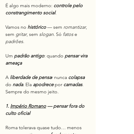
É algo mais moderno: 
controle pelo 
constrangimento social
.
Vamos no 
histórico
 — sem 
romantizar
, 
sem 
gritar
, sem 
slogan
. Só 
fatos
 e 
padrões
.
Um 
padrão antigo
: quando 
pensar vira 
ameaça
A 
liberdade de pensa
r nunca 
colapsa
do 
nada
. Ela 
apodrece
 por 
camadas
. 
Sempre do mesmo jeito.
1. 
Império Romano
 — pensar fora do 
culto oficial
Roma tolerava quase tudo… menos 