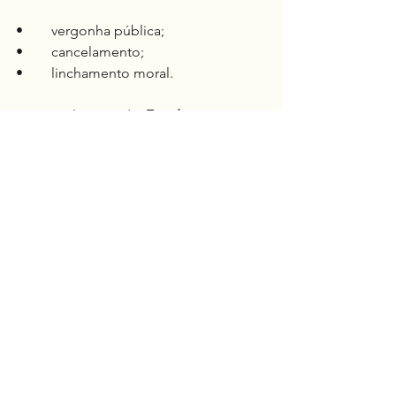
•	vergonha pública;
•	cancelamento;
•	linchamento moral.
O controle “sai” do 
Estado
 e “vai” para 
a 
multidão “catequizada”
 pelo 
Estado
(qualquer semelhança no Brasil é mera 
coincidência).
O padrão histórico
Sempre que:
1.	Existe uma 
verdade oficial
;
2.	
Questionar
 vira 
ameaça
;
3.	O 
custo social
 da 
dúvida
sobe
;
4.	A “
moral”
 vira 
instrumento
 de 
punição.