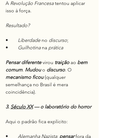
A 
Revolução Francesa
 tentou aplicar 
isso à força.
Resultado?
•	
Liberdade
 no 
discurso
;
•	
Guilhotina
 na 
prática
Pensar
diferente
 virou 
traição
 ao 
bem 
comum
. 
Mudou
 o 
discurso
. O 
mecanismo
ficou
 (qualquer 
semelhança no Brasil é mera 
coincidência).
3. 
Século XX
 — o laboratório do horror
Aqui o padrão fica explícito:
•	
Alemanha Nazista
: 
pensar
 fora da 