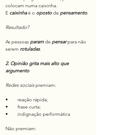
colocam numa caixinha.
E 
caixinha
 é o 
oposto
 de 
pensamento
.
Resultado?
As pessoas 
param
 de 
pensar
 para não 
serem 
rotuladas
.
2. Opinião grita mais alto que 
argumento
Redes sociais
 premiam:
•	reação rápida;
•	frase curta;
•	indignação performática
Não premiam: