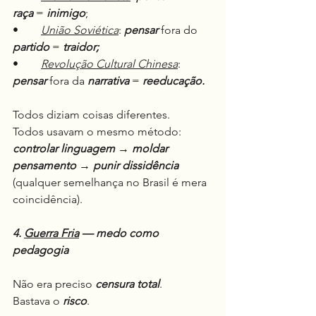
raça
 = 
inimigo
;
•	
União Soviética
: 
pensar
 fora do 
partido
 = 
traidor;
•	
Revolução Cultural Chinesa
: 
pensar
 fora da 
narrativa
 = 
reeducação.
Todos diziam coisas diferentes.
Todos usavam o mesmo método: 
controlar linguagem
 → 
moldar 
pensamento 
→ 
punir dissidência
(qualquer semelhança no Brasil é mera 
coincidência).
4. 
Guerra Fria
 — medo como 
pedagogia
Não era preciso 
censura total
.
Bastava o 
risco
.