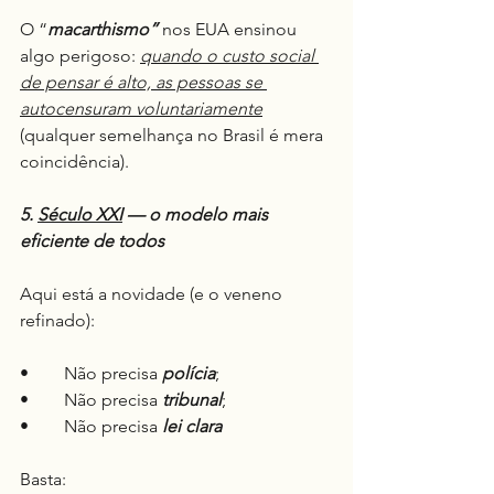
O “
macarthismo”
 nos EUA ensinou 
algo perigoso: 
quando o custo social 
de pensar é alto, as pessoas se 
autocensuram voluntariamente
(qualquer semelhança no Brasil é mera 
coincidência).
5. 
Século XXI
 — o modelo mais 
eficiente de todos
Aqui está a novidade (e o veneno 
refinado):
•	Não precisa 
polícia
;
•	Não precisa 
tribunal
;
•	Não precisa 
lei
clara
Basta: