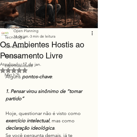
Finanças
Agronegócio
Minucom
Open Planning
16 de jan.
3 min de leitura
Tecnologia
Os Ambientes Hostis ao
Consciência
Pensamento Livre
Negócio
Atualizado:
17 de jan.
Espiritualidade
Avaliado com NaN de 5 estrelas.
Mkt h2h
Alguns 
pontos-chave
:
1. Pensar virou sinônimo de “tomar 
partido”
Hoje, questionar não é visto como 
exercício intelectual
, mas como 
declaração ideológica
.
Se você pergunta demais, já te 