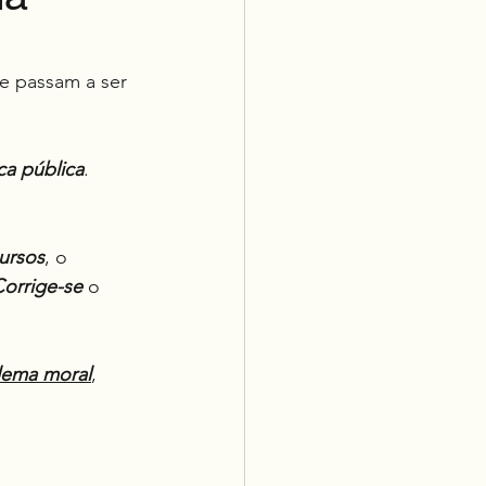
 e passam a ser 
ica pública
.
ursos
, o 
orrige-se
 o 
lema moral
, 