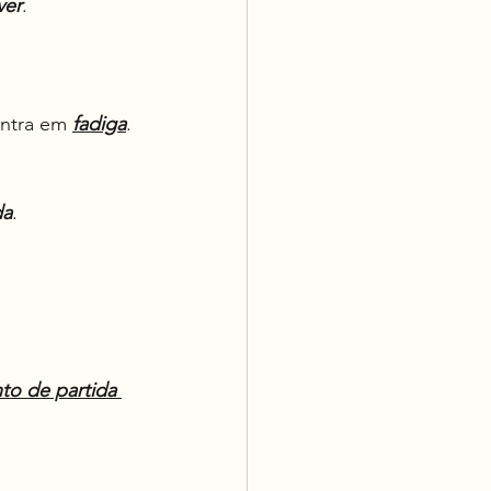
ver
.
ntra em 
fadiga
.
da
.
to de partida 