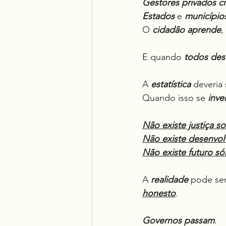
Gestores
privados
c
Estados
 e 
município
O 
cidadão
aprende
,
E quando 
todos des
A 
estatística
 deveria 
Quando isso se 
inve
Não existe justiça s
Não existe desenvol
Não existe futuro s
A 
realidade
 pode ser
honesto
.
Governos
passam
.