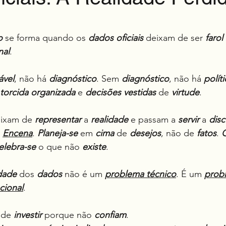
e 5 estrelas.
o
 se forma quando os 
dados
oficiais
 deixam de ser 
farol
nal
.
ável
, não há 
diagnóstico
. Sem 
diagnóstico
, não há 
polít
torcida
organizada
 e 
decisões
vestidas
 de 
virtude
.
eixam de 
representar
 a 
realidade
 e passam a 
servir
 a 
disc
 
Encena
. 
Planeja-se
 em 
cima
 de 
desejos
, não de 
fatos
. 
C
elebra-se
 o que não 
existe
.
idade
 dos 
dados
 não é um 
problema técnico
. É um 
prob
acional
.
 de 
investir
 porque não 
confiam
.