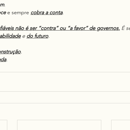
em
.
ce
 e sempre 
cobra a conta
.
áveis não é ser “contra” ou “a favor” de governos.
 É s
abilidade
 e 
do futuro
.
nstrução
.
ada
.