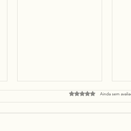
Avaliado com 0 de 5 estrel
Ainda sem avali