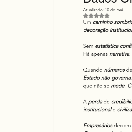
Atualizado:
10 de mai.
Avaliado com NaN d
Um 
caminho sombri
decoração institucio
Sem 
estatística
confi
Há apenas 
narrativa
, 
Quando 
números
 d
Estado
não
governa
.
que não se 
mede
. 
C
A 
perda
 de 
credibil
institucional
 e 
civiliz
Empresários
 deixam