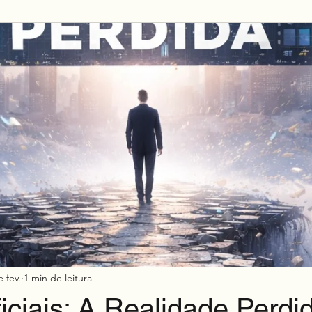
Mkt h2h
e fev.
1 min de leitura
ciais: A Realidade Perdi