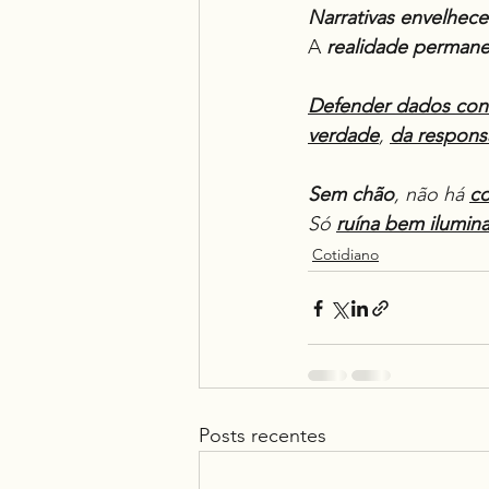
Narrativas
envelhec
A 
realidade
permane
Defender dados confi
verdade
, 
da respons
Sem chão
, não há 
co
Só 
ruína bem ilumin
Cotidiano
Posts recentes