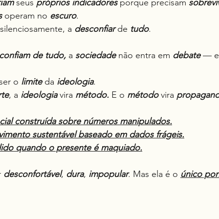
riam
 seus 
próprios indicadores
 porque precisam 
sobrevi
s
 operam no 
escuro
.
 silenciosamente, a 
desconfiar
 de 
tudo
.
confiam de tudo,
 a 
sociedade
 não entra em 
debate
 — e
ser o 
limite
 da 
ideologia
.
rte
, a 
ideologia
 vira 
método. 
E o 
método
 vira 
propagan
ocial construída sobre números manipulados.
vimento sustentável baseado em dados frágeis.
ólido quando o presente é maquiado.
 
desconfortável
, 
dura
, 
impopular
. Mas ela é o 
único pon