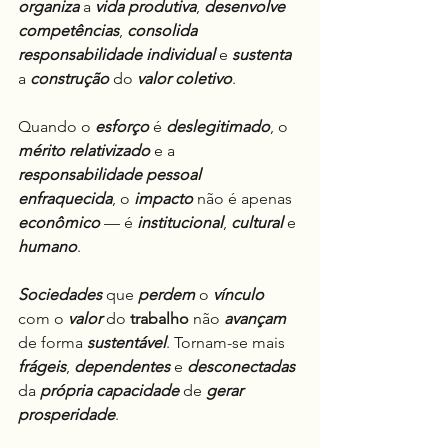
organiza
 a 
vida produtiva
, 
desenvolve 
competências
, 
consolida 
responsabilidade
individual
 e 
sustenta
a 
construção
 do 
valor coletivo
.
Quando o 
esforço
 é 
deslegitimado
, o 
mérito
relativizado
 e a 
responsabilidade
pessoal
enfraquecida
, o 
impacto
 não é apenas 
econômico
 — é 
institucional
, 
cultural
 e 
humano
.
Sociedades
 que 
perdem
 o 
vínculo
com o 
valor
 do 
trabalho
 não 
avançam
de forma 
sustentável
. Tornam-se mais 
frágeis
, 
dependentes
 e 
desconectadas
da 
própria capacidade
 de 
gerar
prosperidade
.