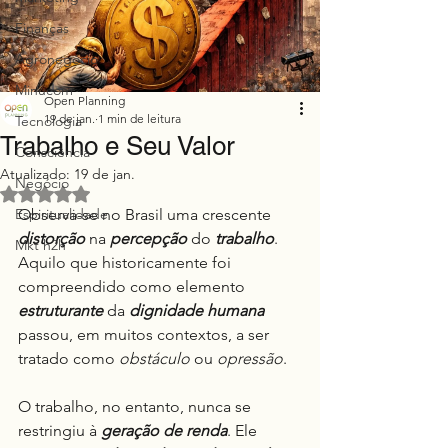
Finanças
Agronegócio
Minucom
Open Planning
19 de jan.
1 min de leitura
Tecnologia
Trabalho e Seu Valor
Consciência
Atualizado:
19 de jan.
Negócio
Avaliado com NaN de 5 estrelas.
Espiritualidade
Observa-se no Brasil uma crescente 
distorção
 na 
percepção
 do 
trabalho
. 
Mkt h2h
Aquilo que historicamente foi 
compreendido como elemento 
estruturante
 da 
dignidade
humana
passou, em muitos contextos, a ser 
tratado como 
obstáculo
 ou 
opressão
.
O trabalho, no entanto, nunca se 
restringiu à 
geração de renda
. Ele 