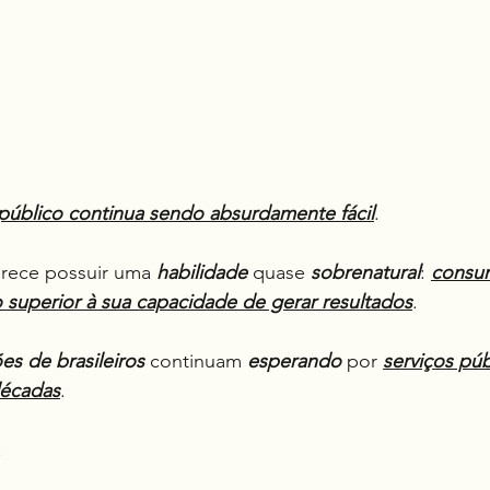
 público continua sendo absurdamente fácil
.
arece possuir uma 
habilidade
 quase 
sobrenatural
: 
consum
 superior à sua capacidade de gerar resultados
.
es de brasileiros
 continuam 
esperando
 por 
serviços púb
décadas
.
.