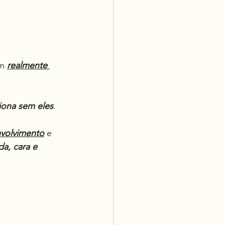
m 
realmente 
ona sem eles
.
nvolvimento
 e 
a, cara e 