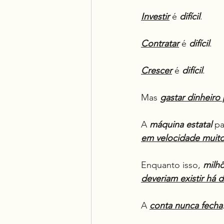
Investir
 é 
difícil
.
Contratar
 é 
difícil
.
Crescer
 é 
difícil
.
Mas 
gastar dinheiro
A 
máquina estatal
 p
em velocidade muito
Enquanto isso, 
milhõ
deveriam existir há 
A 
conta nunca fecha