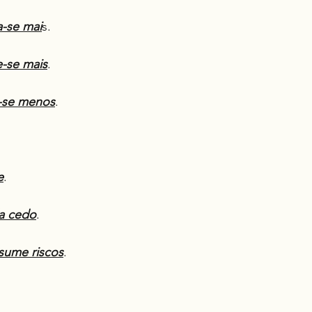
a-se mai
s.
-se mais
.
-se menos
.
e
.
a cedo
.
sume riscos
.