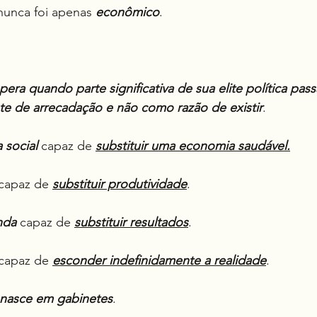
nunca foi apenas 
econômico
.
era quando parte significativa de sua elite política pass
e de arrecadação e não como razão de existir
.
 social
 capaz de 
substituir uma economia saudável.
 capaz de 
substituir produtividade
.
nda
 capaz de 
substituir resultados
.
 capaz de 
esconder indefinidamente a realidade
.
nasce em gabinetes
.