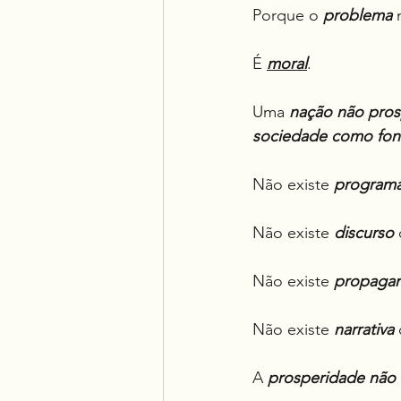
Porque o 
problema
 
É 
moral
.
Uma 
nação não prosp
sociedade como font
Não existe 
programa
Não existe 
discurso
Não existe 
propaga
Não existe 
narrativa
A 
prosperidade
não 