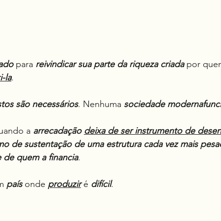
ado
 para 
reivindicar sua parte da riqueza
criada
 por que
-la
.
tos são necessários
. Nenhuma 
sociedade
modernafunci
uando a 
arrecadação
deixa de ser instrumento de dese
o de sustentação de uma estrutura cada vez mais pesad
e de quem a financia
.
m 
país
 onde 
produzir
 é 
difícil
.