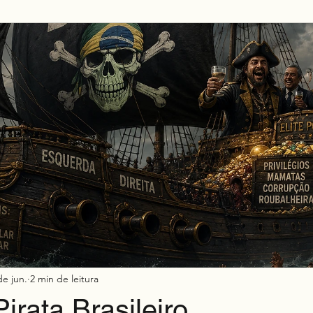
Mkt h2h
de jun.
2 min de leitura
irata Brasileiro