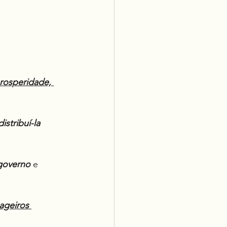
rosperidade, 
stribuí-la 
governo
 e 
ageiros 