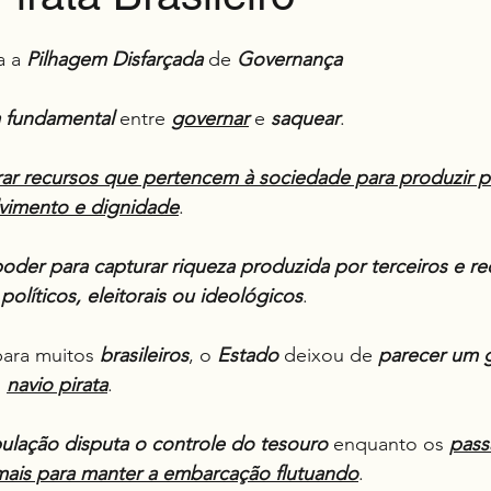
e 5 estrelas.
a a 
Pilhagem
Disfarçada
 de 
Governança
a fundamental
 entre 
governar
 e 
saquear
.
rar recursos que pertencem à sociedade para produzir p
vimento e dignidade
.
poder para capturar riqueza produzida por terceiros e redi
olíticos, eleitorais ou ideológicos
.
para muitos 
brasileiros
, o 
Estado
 deixou de 
parecer um 
 
navio pirata
.
pulação disputa o controle do tesouro
 enquanto os 
pass
mais para manter a embarcação flutuando
.