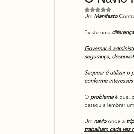
Avaliado com NaN d
Um 
Manifesto
 Contr
Existe uma 
diferenç
Governar é administ
segurança, desenvol
Saquear é utilizar o 
conforme interesses p
O 
problema
 é que, 
passou a lembrar um
Um 
navio
 onde a 
tri
trabalham cada vez 