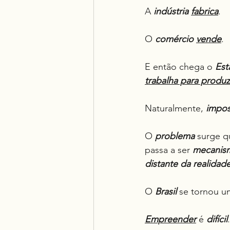
A 
indústria
fabrica
.
O 
comércio
vende
.
E então chega o 
Est
trabalha para produzi
Naturalmente, 
impos
O 
problema
 surge q
passa a ser 
mecanism
distante da realidad
O 
Brasil
 se tornou u
Empreender
 é 
difícil
.