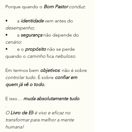
Porque quando o 
Bom Pastor
conduz
:
•	a 
identidade
 vem antes do 
desempenho
;
•	a 
segurança
 não depende do 
cenário
:
•	e o 
propósito
 não se perde 
quando o 
caminho
 fica 
nebuloso
.
Em termos bem 
objetivos
: não é sobre 
controlar tudo
. É sobre 
confiar em 
quem já vê o todo.
E isso… 
muda absolutamente tudo
.
.
O 
Livro de Eli
 é vivo e eficaz no 
transformar para melhor a mente 
humana!