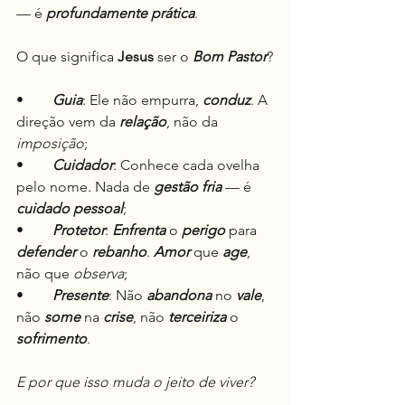
— é 
profundamente prática
.
O que significa 
Jesus
 ser o 
Bom Pastor
?
•	
Guia
: Ele não empurra, 
conduz
. A 
direção vem da 
relação
, não da 
imposição
;
•	
Cuidador
: Conhece cada ovelha 
pelo nome. Nada de 
gestão fria
 — é 
cuidado pessoal
;
•	
Protetor
: 
Enfrenta
 o 
perigo
 para 
defender
 o 
rebanho
. 
Amor
 que 
age
, 
não que 
observa
;
•	
Presente
: Não 
abandona
 no 
vale
, 
não 
some
 na 
crise
, não 
terceiriza
 o 
sofrimento
.
E por que isso muda o jeito de viver?