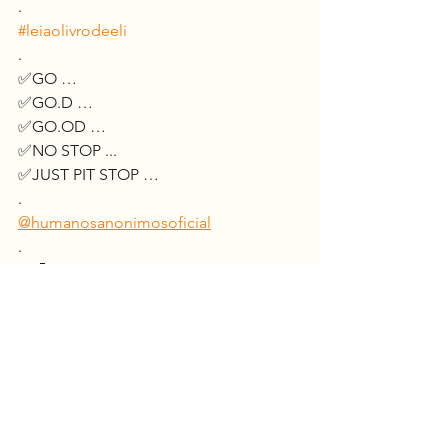
.
#leiaolivrodeeli
.
✅GO …
✅GO.D …
✅GO.OD …
✅NO STOP ...
✅JUST PIT STOP …
.
@humanosanonimosoficial
.
🤍😀⚖️
Espiritualidade
Consciência