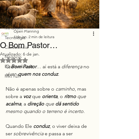
Finanças
Agronegócio
Minucom
Open Planning
4 de jan.
2 min de leitura
Tecnologia
O Bom Pastor…
Consciência
Atualizado:
6 de jan.
Negócio
Avaliado com NaN de 5 estrelas.
Espiritualidade
O 
Bom Pastor
… aí está a 
diferença
 no 
viver
: 
quem nos conduz
.
Mkt h2h
Não é apenas sobre o 
caminho
, mas 
sobre a 
voz
 que 
orienta
, o 
ritmo
 que 
acalma
, a 
direção
 que 
dá sentido
mesmo quando o terreno é incerto
.
Quando Ele 
conduz
, o viver deixa de 
ser 
sobrevivência
 e passa a ser 