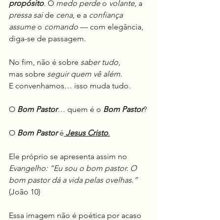
propósito
. O 
medo
perde
 o 
volante
, a 
pressa
sai
 de 
cena
, e a 
confiança
assume
 o 
comando
 — com elegância, 
diga-se de passagem.
No fim, não é sobre 
saber tudo
,
mas sobre 
seguir quem vê além
.
E convenhamos… isso muda tudo.
O 
Bom Pastor
… quem é o 
Bom Pastor
?
O 
Bom Pastor
 é
Jesus Cristo
.
Ele próprio se apresenta assim no 
Evangelho: “Eu sou o bom pastor. O 
bom pastor dá a vida pelas ovelhas.”
(João 10)
Essa imagem não é poética por acaso 