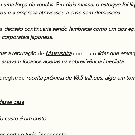
u uma força de vendas
. Em 
dois meses, o estoque foi li
u e a empresa atravessou a crise sem demissões
.
a 
decisão continuaria sendo lembrada como um dos epi
 corporativa japonesa
.
dar a reputação 
de 
Matsushita
 como um 
líder que enxer
 estavam 
focados apenas na sobrevivência imediata
.
c
 registrou 
receita próxima de ¥8,5 trilhões, algo em tor
desse case
do custo é um custo
os cortam tudo linearmente
.