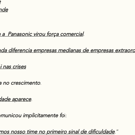
e
nde
 a  Panasonic⁠ virou força comercial
.
nda diferencia empresas medianas de empresas extraord
i nas crises
ura no crescimento
.
rdade aparece
.
omunicou implicitamente fo
i:
s nosso time no primeiro sinal de dificuldade
.”