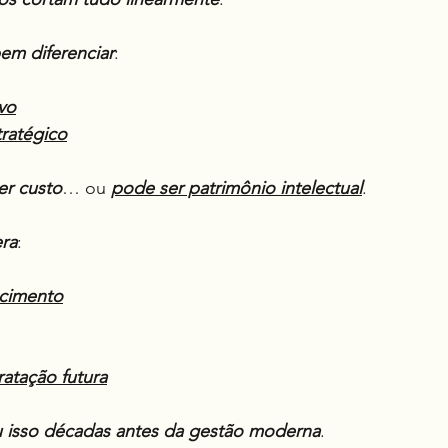
em diferenciar
:
vo
tratégico
er custo
… ou 
pode ser patrimônio intelectual
.
ra
:
cimento
ratação futura
 isso décadas antes da gestão moderna
.