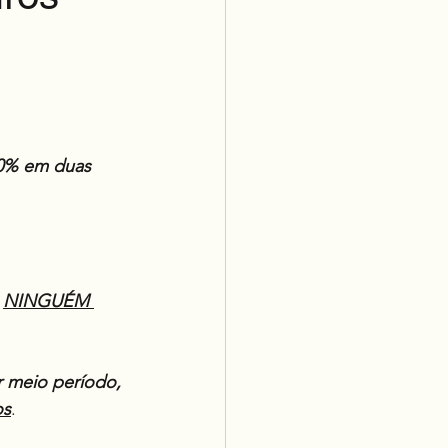
0% em duas 
 
NINGUÉM 
r meio período, 
os
.