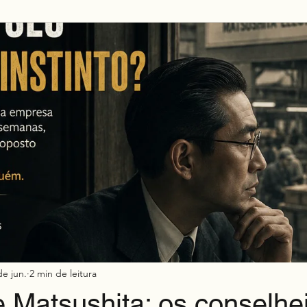
Mkt h2h
de jun.
2 min de leitura
 Matsushita: os conselhe