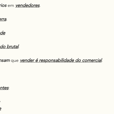
ios
 em 
vendedores
.
rra
.
nde
do brutal
.
nsam
 que 
vender é responsabilidade do comercial
.
ntes
:
e