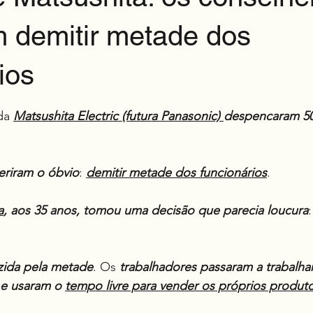
m demitir metade dos
ios
e 5 estrelas.
da 
Matsushita Electric (futura Panasonic) 
despencaram 5
eriram o óbvio
: 
demitir metade dos funcionários
.
a
, aos 35 anos, tomou uma decisão que parecia loucura
:
zida pela metade
. Os 
trabalhadores passaram a trabalha
 e usaram o 
tempo livre para vender os próprios produt