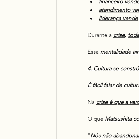
financeiro vend
atendimento ve
liderança vende
Durante a 
crise
, 
toda
Essa 
mentalidade ai
4. Cultura se constró
É fácil falar de cult
Na 
crise é que a ve
O que 
Matsushita
 c
“
Nós não abandonamo