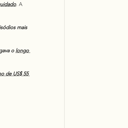
quidado
. A 
sódios mais 
gava o 
longo 
no de US$ 55 