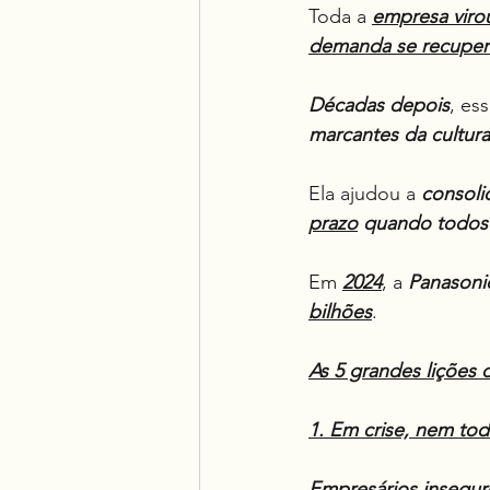
Toda a 
empresa viro
demanda se recupero
Décadas depois
, ess
marcantes da cultura
Ela ajudou a 
consoli
prazo
 quando todos
Em 
2024
, a 
Panasoni
bilhões
.
As 5 grandes lições 
1. Em crise, nem to
Empresários insegur