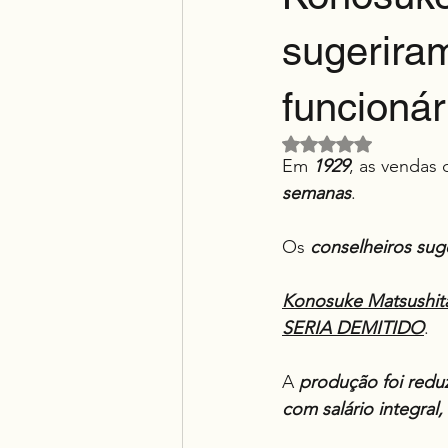
sugerira
funcionár
Avaliado com NaN d
Em 
1929
, as vendas 
semanas
.
Os 
conselheiros sug
Konosuke Matsushit
SERIA DEMITIDO
.
A 
produção foi redu
com salário integral,