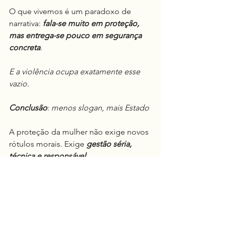
O que vivemos é um paradoxo de 
narrativa: 
fala-se muito em proteção, 
mas entrega-se pouco em segurança 
concreta
.
E a violência ocupa exatamente esse 
vazio.
Conclusão
: 
menos slogan, mais Estado
A proteção da mulher não exige novos 
rótulos morais. Exige 
gestão séria, 
técnica e responsável
.
Exige coragem para dizer que:
•	discurso não substitui estrutura;
•	narrativa não substitui autoridade 