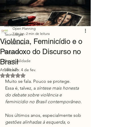
Finanças
Agronegócio
Minucom
Open Planning
7 de jan.
2 min de leitura
Tecnologia
Violência, Feminicídio e o
Consciência
Paradoxo do Discurso no
Negócio
Brasil
Espiritualidade
Mkt h2h
Atualizado:
4 de fev.
Avaliado com NaN de 5 estrelas.
Muito se fala. Pouco se protege.
Essa é, talvez, a 
síntese mais honesta 
do debate sobre violência e 
feminicídio no Brasil contemporâneo
.
Nos últimos anos, especialmente sob 
gestões alinhadas à esquerda
, o 