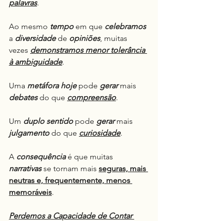
palavras
.
Ao mesmo 
tempo
 em que 
celebramos
a 
diversidade
 de 
opiniões
, muitas 
vezes 
demonstramos menor tolerância 
à ambiguidade
.
Uma 
metáfora
hoje
 pode 
gerar
 mais 
debates
 do que 
compreensão
.
Um 
duplo sentido
 pode 
gerar
 mais 
julgamento
 do que 
curiosidade
.
A 
consequência
 é que muitas 
narrativas
 se tornam mais 
seguras, mais 
neutras e, frequentemente, menos 
memoráveis
.
Perdemos a Capacidade de Contar 