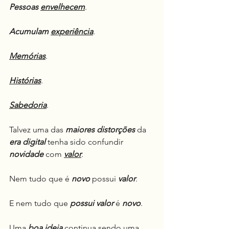
Pessoas
envelhecem
.
Acumulam
experiência
.
Memórias
.
Histórias
.
Sabedoria
.
Talvez uma das 
maiores distorções 
da 
era digital
 tenha sido confundir 
novidade
 com 
valor
.
Nem tudo que é 
novo
 possui 
valor
.
E nem tudo que 
possui valor
 é 
novo
.
Uma 
boa ideia
 continua sendo uma 