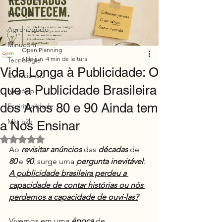
Finanças
Agronegócio
Minucom
Open Planning
6 de jun.
4 min de leitura
Tecnologia
Vida Longa à Publicidade: O
Consciência
que a Publicidade Brasileira
Negócio
dos Anos 80 e 90 Ainda tem
Espiritualidade
Mkt h2h
a Nos Ensinar
Avaliado com NaN de 5 estrelas.
Ao 
revisitar
anúncios
 das 
décadas
 de 
80
 e 
90
, surge uma 
pergunta inevitável
: 
A publicidade brasileira perdeu a 
capacidade de contar histórias ou nós 
perdemos a capacidade de ouvi-las?
Vivemos em uma 
época
 de 