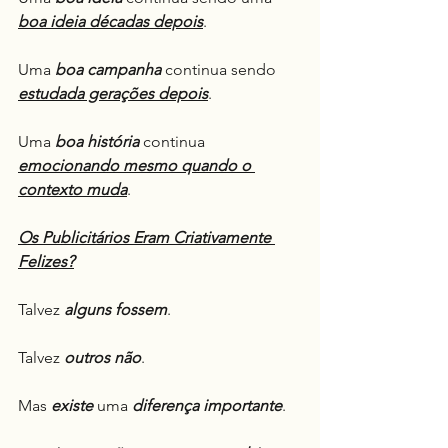
boa ideia décadas depois
.
Uma 
boa campanha
 continua sendo 
estudada gerações depois
.
Uma 
boa história
 continua 
emocionando mesmo quando o 
contexto muda
.
Os Publicitários Eram Criativamente 
Felizes?
Talvez 
alguns fossem
.
Talvez 
outros não
.
Mas 
existe
 uma 
diferença importante
.