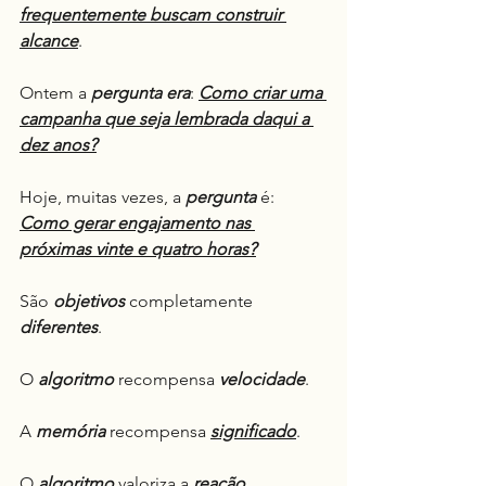
frequentemente buscam construir 
alcance
.
Ontem a 
pergunta era
: 
Como criar uma 
campanha que seja lembrada daqui a 
dez anos?
Hoje, muitas vezes, a 
pergunta
 é: 
Como gerar engajamento nas 
próximas vinte e quatro horas?
São 
objetivos
 completamente 
diferentes
.
O 
algoritmo
 recompensa 
velocidade
.
A 
memória
 recompensa 
significado
.
O 
algoritmo
 valoriza a 
reação
.