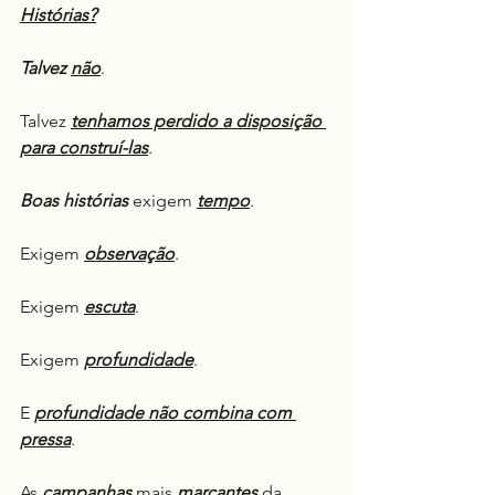
Histórias?
Talvez
não
.
Talvez 
tenhamos perdido a disposição 
para construí-las
.
Boas histórias
 exigem 
tempo
.
Exigem 
observação
.
Exigem 
escuta
.
Exigem 
profundidade
.
E 
profundidade não combina com 
pressa
.
As 
campanhas
 mais 
marcantes
 da 