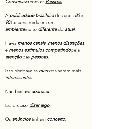
Conversava
 com as 
Pessoas
A 
publicidade brasileira
 dos anos 
80
 e 
90
 foi construída em um 
ambiente
muito 
diferente
 do 
atual
.
Havia 
menos canais
, 
menos distrações
e 
menos estímulos competindo
pela 
atenção
 das 
pessoas
.
Isso obrigava as 
marcas
 a serem mais 
interessantes
.
Não bastava 
aparecer
.
Era preciso 
dizer algo
.
Os 
anúncios
 tinham 
conceito
.