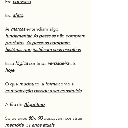
Era 
conversa
.
Era 
afeto
.
As 
marcas
 entendiam algo 
fundamental
: 
As pessoas não compram 
produtos
. 
As pessoas compram 
histórias que justificam suas escolhas
.
Essa 
lógica
 continua 
verdadeira
 até 
hoje
.
O que 
mudou
 foi a 
forma
 como a 
comunicação passou a ser construída
.
A 
Era
 do 
Algoritmo
Se os anos 
80
 e 
90
 buscavam construir 
memória
, os 
anos atuais 