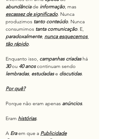
abundância
 de 
informação
, mas 
escassez de significado
. Nunca 
produzimos 
tanto conteúdo
. Nunca 
consumimos 
tanta comunicação
. E, 
paradoxalmente
, 
nunca esquecemos 
tão rápido
.
Enquanto isso, 
campanhas
criadas
 há 
30
 ou 
40
anos
 continuam sendo 
lembradas
, 
estudadas
 e 
discutidas
.
Por quê?
Porque não eram apenas 
anúncios
.
Eram 
histórias
.
A 
Era
 em que a 
Publicidade