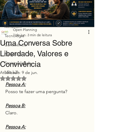
Finanças
Agronegócio
Minucom
Open Planning
7 de jun.
3 min de leitura
Tecnologia
Uma Conversa Sobre
Consciência
Liberdade, Valores e
Negócio
Convivência
Espiritualidade
Mkt h2h
Atualizado:
9 de jun.
Avaliado com NaN de 5 estrelas.
Pessoa A:
Posso te fazer uma pergunta?
Pessoa B:
Claro.
Pessoa A: