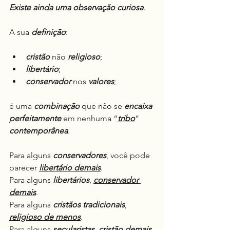
Existe ainda uma observação curiosa
.
A sua 
definição
:
cristão
 não 
religioso
;
libertário
;
conservador
 nos 
valores
;
é uma 
combinação
 que não se 
encaixa
perfeitamente
 em nenhuma “
tribo
” 
contemporânea
.
Para alguns 
conservadores
, você pode 
parecer 
libertário demais
.
Para alguns 
libertários
, 
conservador 
demais
.
Para alguns 
cristãos tradicionais
, 
religioso de menos
.
Para alguns 
secularistas
, 
cristão demais
.