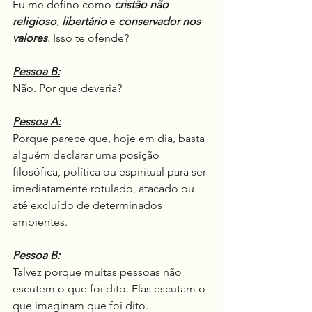
Eu me defino como 
cristão não 
religioso
, 
libertário
 e 
conservador nos 
valores
. Isso te ofende?
Pessoa B:
Não. Por que deveria?
Pessoa A:
Porque parece que, hoje em dia, basta 
alguém declarar uma posição 
filosófica, política ou espiritual para ser 
imediatamente rotulado, atacado ou 
até excluído de determinados 
ambientes.
Pessoa B:
Talvez porque muitas pessoas não 
escutem o que foi dito. Elas escutam o 
que imaginam que foi dito.