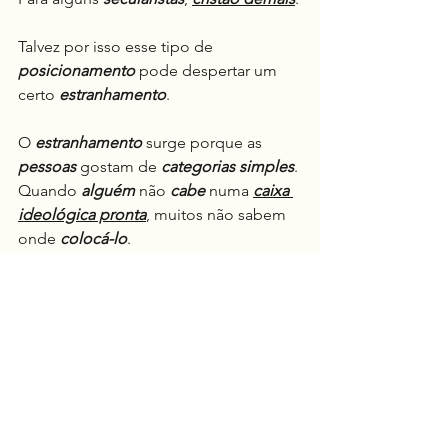
Talvez por isso esse tipo de 
posicionamento
 pode despertar um 
certo 
estranhamento
.
O 
estranhamento
 surge porque as 
pessoas
 gostam de 
categorias simples
. 
Quando 
alguém
 não 
cabe
 numa 
caixa 
ideológica pronta
, muitos não sabem 
onde 
colocá-lo
.
Do ponto de vista 
racional
, a pergunta 
central 
não deveria ser
:
“
Isso me ofende?
”
Mas 
sim
: