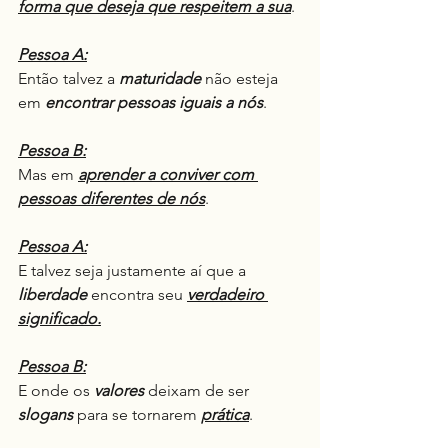
forma que deseja que respeitem a sua
.
Pessoa A:
Então talvez a 
maturidade
 não esteja 
em 
encontrar pessoas iguais a nós
.
Pessoa B:
Mas em 
aprender a conviver com 
pessoas diferentes de nós
.
Pessoa A:
E talvez seja justamente aí que a 
liberdade
 encontra seu 
verdadeiro 
significado.
Pessoa B:
E onde os 
valores
 deixam de ser 
slogans
 para se tornarem 
prática
.