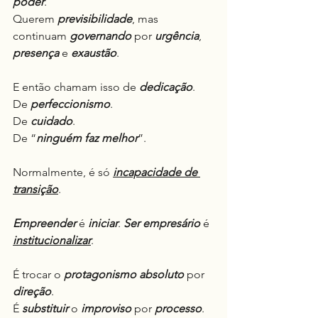
poder
.
Querem 
previsibilidade
, mas 
continuam 
governando
 por 
urgência
, 
presença
 e 
exaustão
.
E então chamam isso de 
dedicação
.
De 
perfeccionismo
.
De 
cuidado
.
De “
ninguém faz melhor
”.
Normalmente, é só 
incapacidade de 
transição
.
Empreender
 é 
iniciar
.
 Ser empresário
 é 
institucionalizar
.
É trocar o 
protagonismo
absoluto
 por 
direção
.
É 
substituir
 o 
improviso
 por 
processo
.