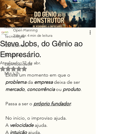
Finanças
Agronegócio
Minucom
Open Planning
2 de abr.
4 min de leitura
Tecnologia
Steve Jobs, do Gênio ao
Consciência
Empresário.
Negócio
Atualizado:
12 de abr.
Espiritualidade
Avaliado com NaN de 5 estrelas.
Mkt h2h
Existe um momento em que o 
problema
 da 
empresa
 deixa de ser 
mercado
, 
concorrência
 ou 
produto
.
Passa a ser o 
próprio fundador
.
No início, o improviso ajuda.
A 
velocidade
 ajuda.
A 
intuição
 ajuda.