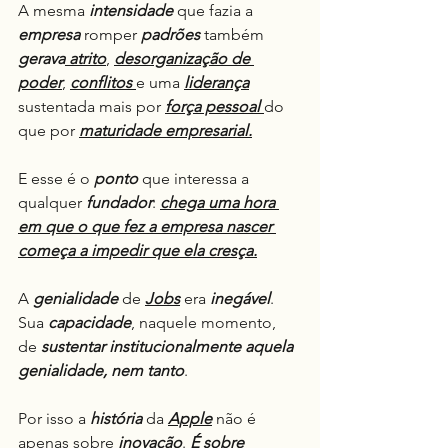
A mesma 
intensidade
 que fazia a 
empresa
 romper 
padrões
 também 
gerava
 atrito
, 
desorganização de 
poder
, 
conflitos 
e uma 
liderança
sustentada mais por 
força pessoal 
do 
que por 
maturidade empresarial.
E esse é o 
ponto
 que interessa a 
qualquer 
fundador
: 
chega uma hora 
em que o que fez a empresa nascer 
começa a impedir que ela cresça.
A 
genialidade
 de 
Jobs
 era 
inegável
. 
Sua 
capacidade
, naquele momento, 
de 
sustentar
institucionalmente aquela 
genialidade, nem tanto
.
Por isso a 
história
 da 
Apple
 não é 
apenas sobre 
inovação
.
 É sobre 