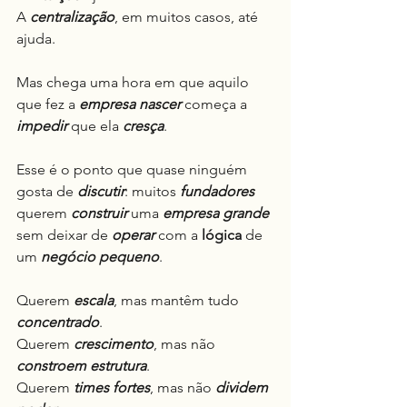
A 
centralização
, em muitos casos, até 
ajuda.
Mas chega uma hora em que aquilo 
que fez a 
empresa nascer
 começa a 
impedir
 que ela 
cresça
.
Esse é o ponto que quase ninguém 
gosta de 
discutir
: muitos 
fundadores
querem 
construir
 uma 
empresa grande
sem deixar de 
operar
 com a 
lógica
 de 
um 
negócio pequeno
.
Querem 
escala
, mas mantêm tudo 
concentrado
.
Querem 
crescimento
, mas não 
constroem estrutura
.
Querem 
times fortes
, mas não 
dividem 