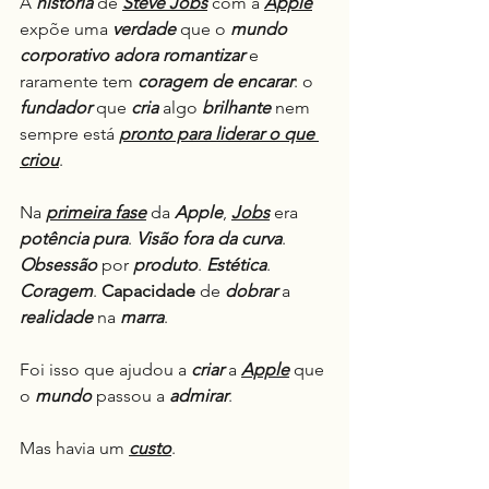
A 
história
 de 
Steve Jobs
 com a 
Apple
expõe uma 
verdade
 que o 
mundo 
corporativo adora romantizar
 e 
raramente tem 
coragem de encarar
: o 
fundador
 que 
cria
 algo 
brilhante
 nem 
sempre está 
pronto para liderar o que 
criou
.
Na 
primeira fase
 da 
Apple
, 
Jobs
 era 
potência pura
. 
Visão fora da curva
. 
Obsessão
 por 
produto
. 
Estética
. 
Coragem
. 
Capacidade
 de 
dobrar
 a 
realidade
 na 
marra
.
Foi isso que ajudou a 
criar
 a 
Apple
 que 
o 
mundo
 passou a 
admirar
.
Mas havia um 
custo
.