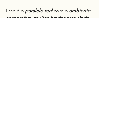
Esse é o 
paralelo real
 com o 
ambiente 
corporativo
: 
muitos fundadores ainda 
operam como se carisma 
compensasse estrutura, como se 
centralização fosse excelência, como 
se controle absoluto fosse liderança.
Não é
.
Isso só produz 
empresas dependentes 
do talento individual
 de quem 
fundou
e 
incapazes
 de 
amadurecer como 
organização.
Steve Jobs
 virou 
referência
 não apenas 
porque era 
genial
.
Virou 
referência
 porque a própria 