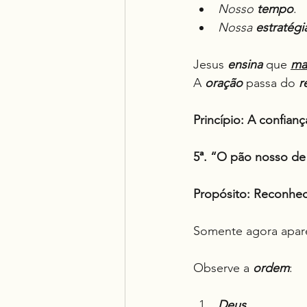
Nosso 
tempo
.
Nossa 
estratégi
Jesus 
ensina
 que 
ma
A 
oração
 passa do 
r
Princípio:
A confianç
5ª. “O pão nosso de
Propósito: Reconhec
Somente agora apar
Observe a 
ordem
:
Deus
.