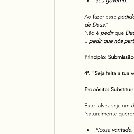
Seu 
governo
.
Ao fazer esse 
pedid
de Deus.
”
Não é 
pedir
 que 
De
É 
pedir que nós par
Princípio:
Submissão 
4ª. “Seja feita a tu
Propósito: Substitui
Este talvez seja um 
Naturalmente quere
Nossa 
vontade
.