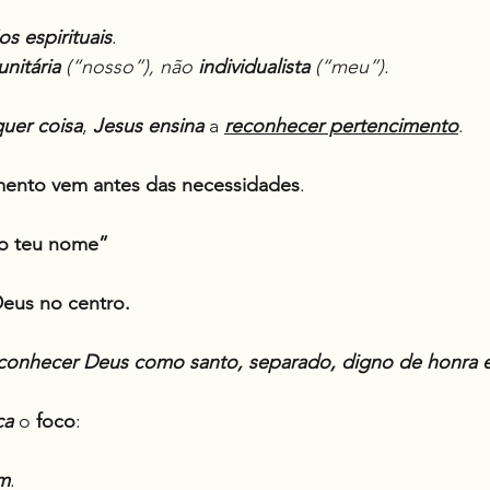
os espirituais
.
nitária
 (“nosso”), não 
individualista
 (“meu”)
.
quer coisa
, 
Jesus
ensina
 a 
reconhecer pertencimento
.
mento vem antes das necessidades
.
a o teu nome”
Deus no centro.
conhecer Deus como santo, separado, digno de honra e
ca
 o 
foco
:
m
.