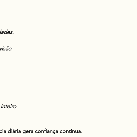
dades
.
visão
:
inteiro
.
a diária gera confiança contínua
.