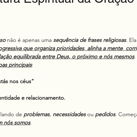
e 5 estrelas.
sso
 não é apenas uma 
sequência de frases religiosas
. El
rogressiva que organiza prioridades
, 
alinha a mente
, 
corr
lação equilibrada entre Deus, o próximo e nós mesmos
.
pas principais
:
stás nos céus”
dentidade e relacionamento.
lando de 
problemas
, 
necessidades
 ou 
pedidos
. Começ
m nós somos
.