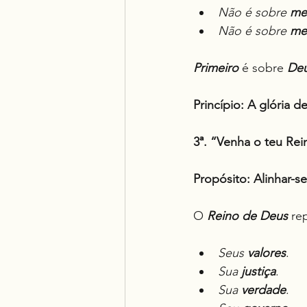
Não é sobre 
me
Não é sobre 
me
Primeiro
 é sobre 
De
Princípio:
A glória d
3ª. “Venha o teu Rei
Propósito: Alinhar-s
O 
Reino de Deus
 re
Seus 
valores
.
Sua 
justiça
.
Sua 
verdade
.