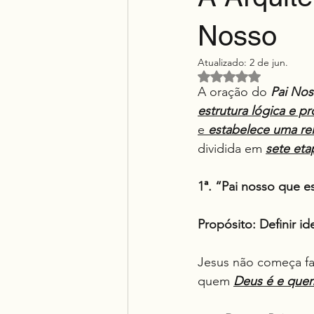
Nosso
Atualizado:
2 de jun.
Avaliado com NaN d
A oração do 
Pai No
estrutura lógica e p
e 
estabelece uma re
dividida em 
sete eta
1ª. “Pai nosso que e
Propósito: Definir i
Jesus não começa fa
quem 
Deus é e que