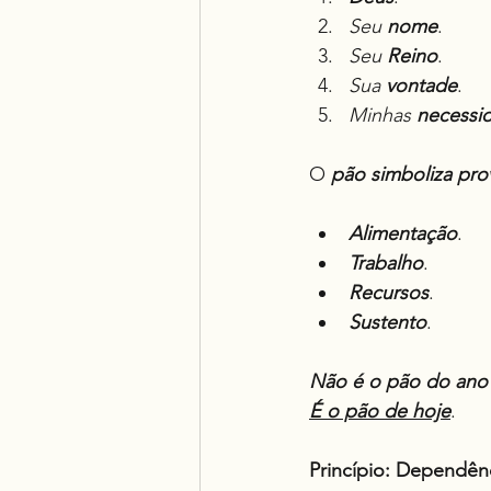
Seu 
nome
.
Seu 
Reino
.
Sua 
vontade
.
Minhas 
necessi
O 
pão simboliza pro
Alimentação
.
Trabalho
.
Recursos
.
Sustento
.
Não é o pão do ano 
É o pão de hoje
.
Princípio:
Dependênci