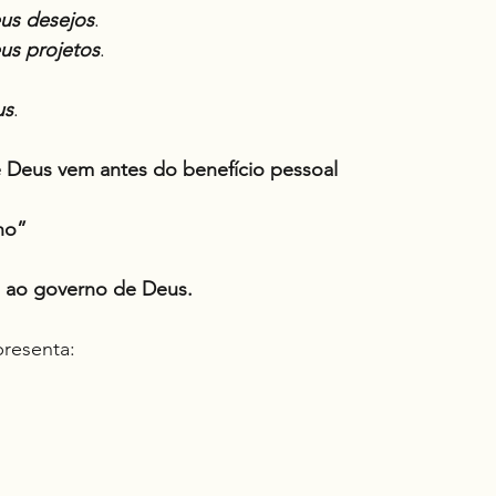
us desejos
.
us projetos
.
us
.
e Deus vem antes do benefício pessoal
no”
e ao governo de Deus.
presenta: