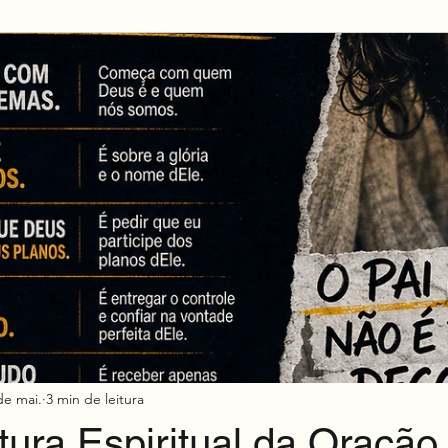
Mkt h2h
de mai.
3 min de leitura
tura Espiritual da Oração