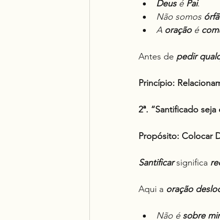
Deus
 é 
Pai
.
Não somos 
órfã
A 
oração
 é 
comu
Antes de 
pedir qual
Princípio:
Relaciona
2ª. “Santificado sej
Propósito: Colocar 
Santificar
 significa 
re
Aqui a 
oração
deslo
Não é 
sobre mi