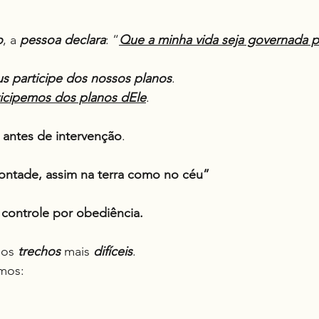
o
, a 
pessoa
declara
: “
Que a minha vida seja governada pe
us
participe dos nossos planos
.
ticipemos dos planos dEle
.
antes de intervenção
.
a vontade, assim na terra como no céu”
r controle por obediência.
dos 
trechos
 mais 
difíceis
.
mos: