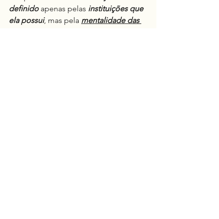
definido
 apenas pelas 
instituições que 
ela possui
, mas pela 
mentalidade das 
pessoas que a compõem
.
E nenhuma 
riqueza é capaz de 
prosperar onde a dependência se 
torna uma cultura
.
Consciência
Cotidiano
Ver tudo
Posts recentes