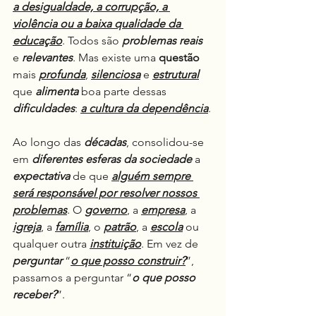
a desigualdade, a corrupção, a 
violência ou a baixa qualidade da 
educação
. Todos são 
problemas reais
e 
relevantes
. Mas existe uma 
questão
mais 
profunda
, 
silenciosa
 e 
estrutural
que 
alimenta
 boa parte dessas 
dificuldades
: 
a cultura da dependência
.
Ao longo das 
décadas
, consolidou-se 
em 
diferentes esferas da sociedade 
a 
expectativa
 de que 
alguém sempre 
será responsável por resolver nossos 
problemas
. O 
governo
, a 
empresa
, a 
igreja
, a 
família
, o 
patrão
, a 
escola
 ou 
qualquer outra 
instituição
. Em vez de 
perguntar
 “
o que posso construir?
”, 
passamos a perguntar “
o que posso 
receber?
”.