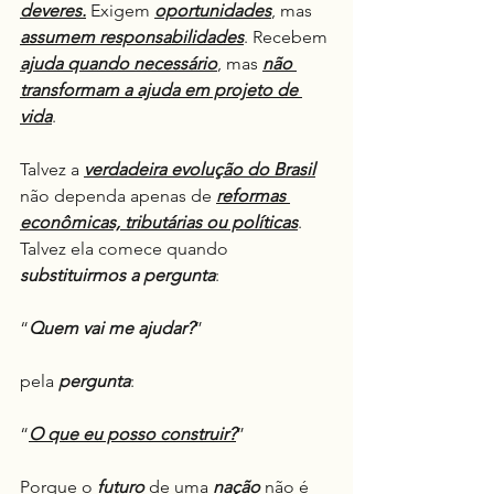
deveres.
 Exigem 
oportunidades
, mas 
assumem responsabilidades
. Recebem 
ajuda quando necessário
, mas 
não 
transformam a ajuda em projeto de 
vida
.
Talvez a 
verdadeira evolução do Brasil
não dependa apenas de 
reformas 
econômicas, tributárias ou políticas
. 
Talvez ela comece quando 
substituirmos a pergunta
:
“
Quem vai me ajudar?
”
pela 
pergunta
:
“
O que eu posso construir?
”
Porque o 
futuro
 de uma 
nação
 não é 