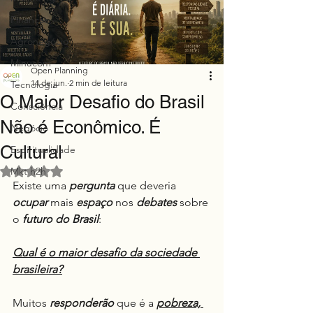
Finanças
Agronegócio
Minucom
Open Planning
14 de jun.
2 min de leitura
Tecnologia
O Maior Desafio do Brasil
Consciência
Não é Econômico. É
Negócio
Cultural
Espiritualidade
Avaliado com NaN de 5 estrelas.
Mkt h2h
Existe uma 
pergunta
 que deveria 
ocupar
 mais 
espaço
 nos 
debates
 sobre 
o 
futuro do Brasil
:
Qual é o maior desafio da sociedade 
brasileira?
Muitos 
responderão
 que é a 
pobreza, 