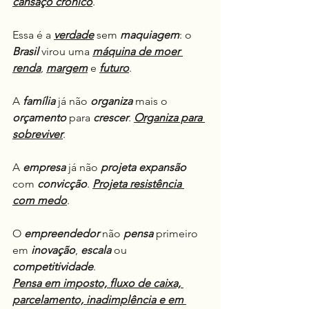
cansaço crônico
.
Essa é a 
verdade
 sem 
maquiagem
: o 
Brasil
 virou uma 
máquina de moer 
renda
, 
margem
 e 
futuro
.
A 
família
 já não 
organiza
 mais o 
orçamento
 para 
crescer
. 
Organiza para 
sobreviver
.
A 
empresa
 já não 
projeta
expansão
com 
convicção
. 
Projeta resistência 
com medo
.
O 
empreendedor
 não 
pensa
 primeiro 
em 
inovação
, 
escala
 ou 
competitividade
.
Pensa em imposto, fluxo de caixa, 
parcelamento, inadimplência e em 