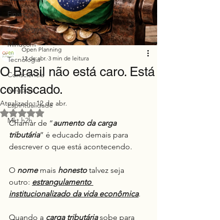
Finanças
Agronegócio
Minucom
Open Planning
12 de abr.
3 min de leitura
Tecnologia
O Brasil não está caro. Está
Consciência
confiscado.
Negócio
Atualizado:
12 de abr.
Espiritualidade
Avaliado com NaN de 5 estrelas.
Mkt h2h
Chamar de “
aumento da carga 
tributária
” é educado demais para 
descrever o que está acontecendo.
O 
nome
 mais 
honesto
 talvez seja 
outro: 
estrangulamento 
institucionalizado da vida econômica
.
Quando a 
carga tributária
 sobe para 