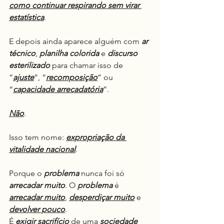
como continuar respirando sem virar 
estatística
.
E depois ainda aparece alguém com 
ar
técnico
, 
planilha
colorida
 e 
discurso 
esterilizado
 para chamar isso de 
“
ajuste
”, “
recomposição
” ou 
“
capacidade arrecadatória
”.
Não
.
Isso tem nome: 
expropriação da 
vitalidade nacional
.
Porque o 
problema
 nunca foi só 
arrecadar muito
. O 
problema
 é 
arrecadar muito
, 
desperdiçar
muito
 e 
devolver pouco
.
É 
exigir sacrifício
 de uma 
sociedade 