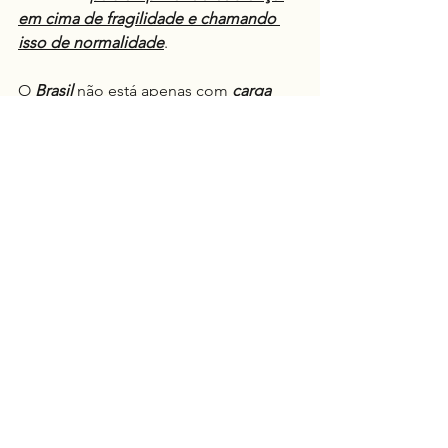
em cima de fragilidade e chamando 
isso de normalidade
.
O 
Brasil
 não está apenas com 
carga 
alta
. Está com 
tolerância alta ao 
sufocamento
.
E enquanto essa 
anomalia
 for tratada 
como 
dado técnico
, e não como 
tragédia estrutural
, vamos continuar 
assistindo ao mesmo 
teatro
: o 
Estado
celebrando arrecadação
, o 
sistema 
financeiro celebrando juros
, e a 
população celebrando
 o simples 
fato
de ter 
sobrevivido
 ao 
mês
.
Um 
país sério
 não pode achar isso 
aceitável
.