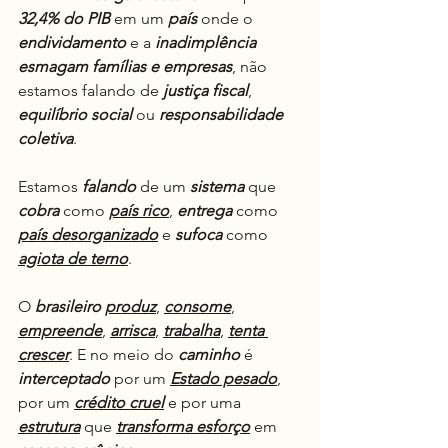
32,4% do PIB
 em um 
país
 onde o 
endividamento
 e a 
inadimplência
esmagam famílias e empresas
, não 
estamos falando de 
justiça fiscal
, 
equilíbrio
social
 ou 
responsabilidade 
coletiva
.
Estamos 
falando
 de um 
sistema
 que 
cobra
 como 
país rico
, 
entrega
 como 
país desorganizado
 e 
sufoca
 como 
agiota de terno
.
O 
brasileiro
produz
, 
consome
, 
empreende
, 
arrisca
, 
trabalha
, 
tenta 
crescer
. E no meio do 
caminho
 é 
interceptado
 por um 
Estado pesado
, 
por um 
crédito cruel
 e por uma 
estrutura
 que 
transforma esforço
 em 