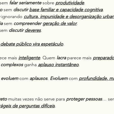
 sem 
falar seriamente
 sobre 
produtividade
.
o
 sem 
discutir
base familiar e capacidade cognitiva
.
 ignorando 
cultura, impunidade e desorganização urba
ia
 sem 
compreender
geração de valor
.
sem 
discutir
deveres
.
 
debate público vira espetáculo
.
ece mais 
inteligente
. Quem 
lacra
 parece mais 
preparad
s complexos
 ganha 
aplauso instantâneo
.
 
evoluem
 com 
aplausos
. 
Evoluem
 com 
profundidade, ma
reto
 muitas vezes não serve para 
proteger pessoas
… ser
rágeis de perguntas difíceis
.