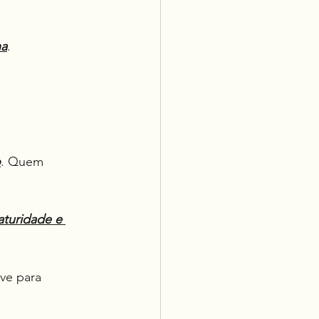
na
.
o
. Quem 
turidade e 
ve para 