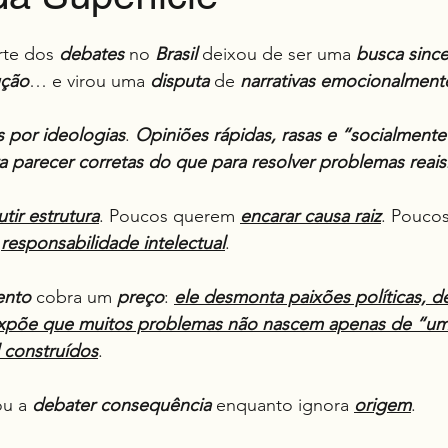
e 5 estrelas.
rte dos 
debates
 no 
Brasil
 deixou de ser uma 
busca since
ução
… e virou uma 
disputa
 de 
narrativas emocionalment
 por ideologias
. 
Opiniões rápidas, rasas e “socialmente
a parecer corretas do que para resolver problemas reais
utir estrutura
. Poucos querem 
encarar causa raiz
. Poucos
 
responsabilidade intelectual
.
ento
 cobra um 
preço
: 
ele desmonta paixões políticas, d
expõe que muitos problemas não nascem apenas de “um
l construídos
.
u a 
debater consequência
 enquanto ignora 
origem
.