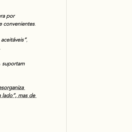
ra por 
e convenientes
.
 aceitáveis”
, 
.
 
suportam 
esorganiza 
 lado”, mas de 