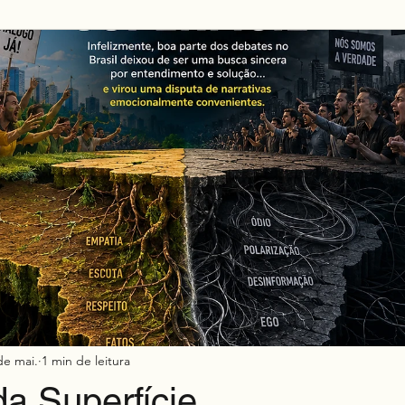
Mkt h2h
de mai.
1 min de leitura
da Superfície