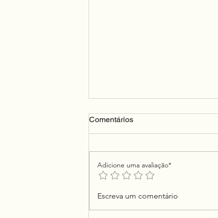
Comentários
O Primeiro Leitor
Adicione uma avaliação*
Escreva um comentário