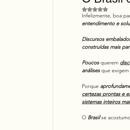
Avaliado com NaN d
Infelizmente, boa pa
entendimento e sol
Discursos embalados
construídas mais par
Poucos
 querem 
disc
análises
 que exigem
Porque 
aprofundam
certezas prontas e 
sistemas inteiros ma
O 
Brasil
 se acostumo