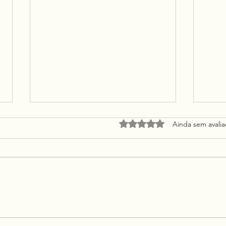
Avaliado com 0 de 5 estrel
Ainda sem avali
A Religião Invisível da
O Br
Certeza
cida
sobr