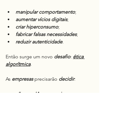
manipular comportamento
;
aumentar vícios digitais
;
criar hiperconsumo
;
fabricar falsas necessidades
;
reduzir autenticidade
.
Então surge um novo 
desafio
: 
ética 
algorítmica
.
As 
empresas
 precisarão 
decidir
:
vão usar IA para servir… ou para 
explorar?
Porque 
tecnicamente
: 
dá para vender 
mais usando ansiedade humana como 
combustível
.