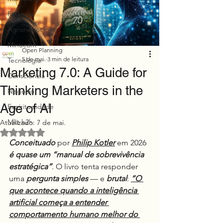
Finanças
Agronegócio
Minucom
Open Planning
5 de mai.
3 min de leitura
Tecnologia
Marketing 7.0: A Guide for
Consciência
Thinking Marketers in the
Negócio
Age of AI
Espiritualidade
Mkt h2h
Atualizado:
7 de mai.
Avaliado com NaN de 5 estrelas.
Conceituado
 por 
Philip Kotler
 em 2026
é quase um “manual de sobrevivência 
estratégica”
. O livro tenta responder 
uma 
pergunta
simples
 — e 
brutal
: 
“O 
que acontece quando a inteligência 
artificial começa a entender 
comportamento humano melhor do 