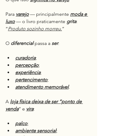
Para 
varejo
 — principalmente 
moda e 
luxo
 — o livro praticamente 
grita
: 
“
Produto sozinho morreu.
”
O 
diferencial
 passa a 
ser
:
curadoria
;
percepção
;
experiência
;
pertencimento
;
atendimento memorável
.
A 
loja física deixa de ser “ponto de 
venda
” e 
vira
:
palco
;
ambiente sensorial
;