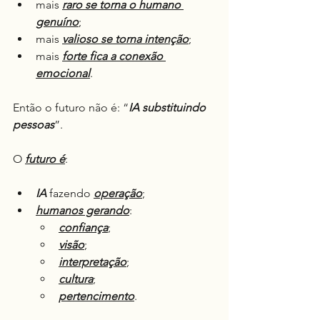
mais 
raro se torna o humano 
genuíno
;
mais 
valioso se torna intenção
;
mais 
forte fica a conexão 
emocional
.
Então o futuro não é: “
IA substituindo 
pessoas
”.
O 
futuro é
:
IA
 fazendo 
operação
;
humanos gerando
:
confiança
;
visão
;
interpretação
;
cultura
;
pertencimento
.