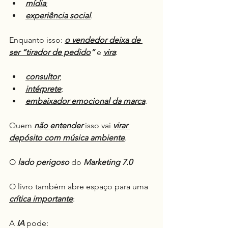
mídia
;
experiência social
.
Enquanto isso: 
o vendedor deixa de 
ser “tirador de pedido
”
 e 
vira
:
consultor
;
intérprete
;
embaixador emocional da marca
.
Quem 
não entender
 isso vai 
virar 
depósito com música ambiente
.
O 
lado perigoso
 do 
Marketing 7.0
O livro também abre espaço para uma 
crítica importante
:
A 
IA
 pode: