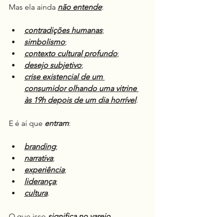
Mas ela ainda 
não entende
:
contradições humanas
;
simbolismo
;
contexto cultural profundo
;
desejo subjetivo
;
crise existencial de um 
consumidor olhando uma vitrine 
às 19h depois de um dia horrível
.
E é aí que 
entram
:
branding
;
narrativa
;
experiência
;
liderança
;
cultura
.
O que isso 
significa no varejo