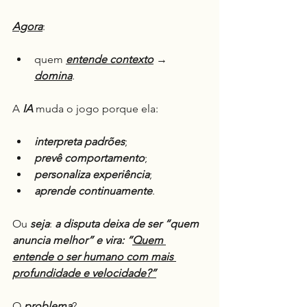
Agora
:
quem 
entende contexto
 → 
domina
.
A 
IA
 muda o jogo porque ela:
interpreta
padrões
;
prevê
comportamento
;
personaliza
experiência
;
aprende
continuamente
.
Ou 
seja
: 
a disputa deixa de ser “quem 
anuncia melhor” e vira: “
Quem 
entende o ser humano com mais 
profundidade e velocidade?”
O 
problema
?