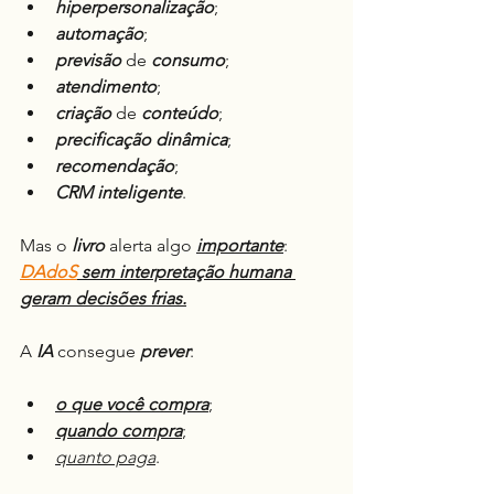
hiperpersonalização
;
automação
;
previsão
 de 
consumo
;
atendimento
;
criação
 de 
conteúdo
;
precificação
dinâmica
;
recomendação
;
CRM inteligente
.
Mas o 
livro
 alerta algo 
importante
: 
DAdoS
 sem interpretação humana 
geram decisões frias.
A 
IA
 consegue 
prever
:
o que você compra
;
quando compra
;
quanto paga
.