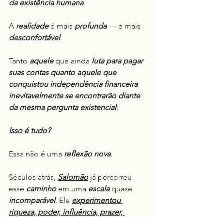
da existência humana
.
A 
realidade
 é mais 
profunda
 — e mais 
desconfortável
.
Tanto 
aquele
 que ainda 
luta para pagar 
suas contas quanto aquele que 
conquistou independência financeira 
inevitavelmente se encontrarão diante 
da mesma pergunta existencial
:
Isso é tudo?
Essa não é uma 
reflexão nova
.
Séculos atrás, 
Salomão
 já percorreu 
esse 
caminho
 em uma 
escala
 quase 
incomparável
. Ele 
experimentou 
riqueza, poder, influência, prazer, 