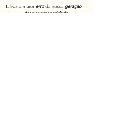
Talvez o maior 
erro
 da nossa 
geração
não seja 
desejar prosperidade
.
Talvez seja 
esperar da prosperidade 
aquilo que ela nunca foi capaz de 
entregar
.
Porque, no fim, 
sucesso sem propósito 
continua sendo vazio sofisticado
.
E 
riqueza sem direção continua sendo 
apenas abundância sem significado
.
A 
pergunta
 mais 
importante
, portanto, 
não é 
apenas
:
Quanto você conquistou?