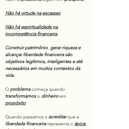
Não há virtude na escassez
.
Não há espiritualidade na 
incompetência financeira
.
Construir patrimônio
, 
gerar riqueza e 
alcançar liberdade financeira são 
objetivos legítimos, inteligentes e até 
necessários em muitos contextos da 
vida
.
O 
problema
 começa quando 
transformamos
 o 
dinheiro
 em 
propósito
.
Quando passamos a 
acreditar
 que a 
liberdade financeira
 representa o 
ápice 