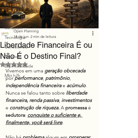
Finanças
Agronegócio
Minucom
Open Planning
18 de jun.
2 min de leitura
Tecnologia
Liberdade Financeira É ou
Consciência
Não É o Destino Final?
Negócio
Avaliado com NaN de 5 estrelas.
Espiritualidade
Vivemos em uma 
geração obcecada
Mkt h2h
por 
performance
, 
patrimônio
, 
independência financeira
 e 
acúmulo
. 
Nunca se falou tanto sobre 
liberdade 
financeira,
renda passiva
, 
investimentos
e 
construção de riqueza.
 A 
promessa
 é 
sedutora
: 
conquiste o suficiente e, 
finalmente, você será livre
.
Não há 
problema
 algum em 
prosperar
.