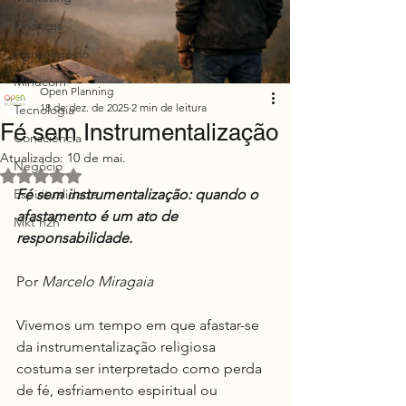
Finanças
Agronegócio
Minucom
Open Planning
18 de dez. de 2025
2 min de leitura
Tecnologia
Fé sem Instrumentalização
Consciência
Atualizado:
10 de mai.
Negócio
Avaliado com NaN de 5 estrelas.
Espiritualidade
Fé sem instrumentalização: quando o 
afastamento é um ato de 
Mkt h2h
responsabilidade.
Por 
Marcelo Miragaia
Vivemos um tempo em que afastar-se 
da instrumentalização religiosa 
costuma ser interpretado como perda 
de fé, esfriamento espiritual ou 