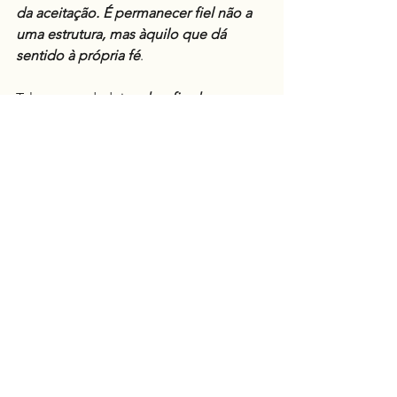
da aceitação. É permanecer fiel não a 
uma estrutura, mas àquilo que dá 
sentido à própria fé
.
Talvez o verdadeiro 
desafio das 
instituições religiosas hoje não seja 
impedir que pessoas saiam, mas 
compreender por que tantas sentem 
que precisam sair para continuar 
crendo
.
Espiritualidade
Consciência
Ver tudo
Posts recentes