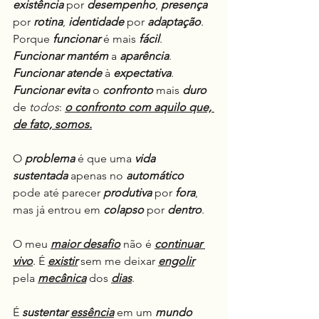
existência
 por 
desempenho
, 
presença
por 
rotina
, 
identidade
 por 
adaptação
.
Porque 
funcionar
 é mais 
fácil
.
Funcionar
mantém
 a 
aparência
.
Funcionar
atende
 à 
expectativa
.
Funcionar
evita
 o 
confronto
 mais 
duro
de 
todos
: 
o confronto com aquilo que, 
de fato, somos.
O 
problema
 é que uma 
vida 
sustentada
 apenas no 
automático
pode até parecer 
produtiva
 por 
fora
, 
mas já entrou em 
colapso
 por 
dentro
.
O meu 
maior desafio
 não é 
continuar 
vivo
. É 
existir
 sem me deixar 
engolir
pela 
mecânica
 dos 
dias
.
É 
sustentar
essência
 em um 
mundo