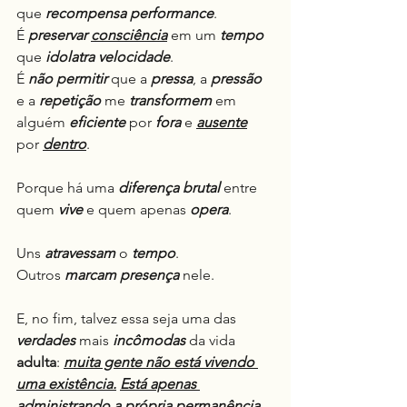
que 
recompensa
performance
.
É 
preservar
consciência
 em um 
tempo
que 
idolatra velocidade
.
É 
não
permitir
 que a 
pressa
, a 
pressão
e a 
repetição
 me 
transformem
 em 
alguém 
eficiente
 por 
fora
 e 
ausente
por 
dentro
.
Porque há uma 
diferença brutal 
entre 
quem 
vive
 e quem apenas 
opera
.
Uns 
atravessam
 o 
tempo
.
Outros 
marcam
presença
 nele.
E, no fim, talvez essa seja uma das 
verdades
 mais 
incômodas
 da vida 
adulta
: 
muita gente não está vivendo 
uma existência.
Está apenas 
administrando a própria permanência.