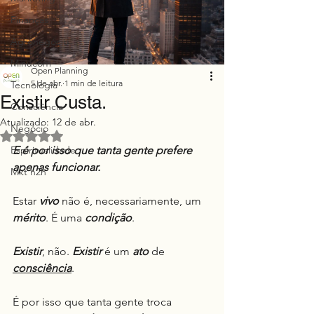
Finanças
Agronegócio
Minucom
Open Planning
5 de abr.
1 min de leitura
Tecnologia
Existir Custa.
Consciência
Atualizado:
12 de abr.
Negócio
Avaliado com NaN de 5 estrelas.
Espiritualidade
E é por isso que tanta gente prefere 
apenas funcionar.
Mkt h2h
Estar 
vivo
 não é, necessariamente, um 
mérito
. É uma 
condição
.
Existir
, não. 
Existir
 é um 
ato
 de 
consciência
.
É por isso que tanta gente troca 