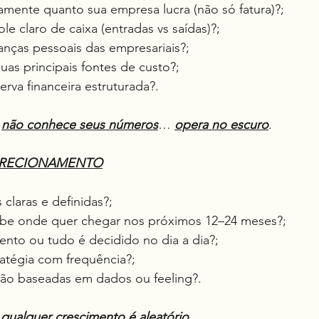
tamente quanto sua empresa lucra (não só fatura)?;
ole claro de caixa (entradas vs saídas)?;
nanças pessoais das empresariais?;
uas principais fontes de custo?;
serva financeira estruturada?.
 
não conhece seus números
… 
opera no escuro
.
DIRECIONAMENTO
 claras e definidas?;
sabe onde quer chegar nos próximos 12–24 meses?;
mento ou tudo é decidido no dia a dia?;
tratégia com frequência?;
 são baseadas em dados ou feeling?.
 
qualquer crescimento é aleatório.