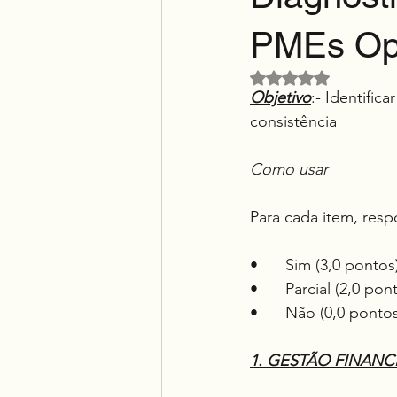
PMEs Op
Avaliado com NaN d
Objetivo
:- Identifi
consistência
Como usar
Para cada item, res
•	Sim (3,0 pontos
•	Parcial (2,0 pon
•	Não (0,0 pontos
1. GESTÃO FINANCEI