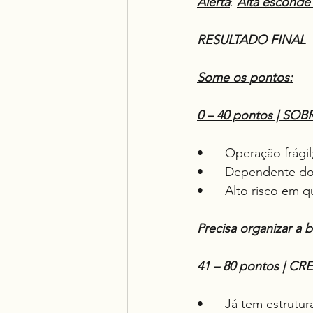
Alerta
: 
Alta esconde
RESULTADO FINAL
Some os pontos:
0 – 40 pontos | S
•	Operação frágil
•	Dependente d
•	Alto risco em 
Precisa organizar a b
41 – 80 pontos | 
•	Já tem estrutur