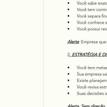
•	Você sabe exa
•	Você tem contr
•	Você separa fi
•	Você conhece s
•	Você possui re
Alerta
: Empresa que
2
. ESTRATÉGIA E 
•	Você tem metas
•	Sua empresa 
•	Existe planeja
•	Você revisa es
•	Suas decisões
Alerta
: 
Sem direção
,