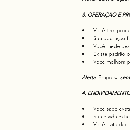
3. OPERAÇÃO E P
•	Você tem proce
•	Sua operação
•	Você mede des
•	Existe padrão 
•	Você melhora 
Alerta
: Empresa 
sem
4. ENDIVIDAMENTO
•	Você sabe exa
•	Sua dívida est
•	Você evita de