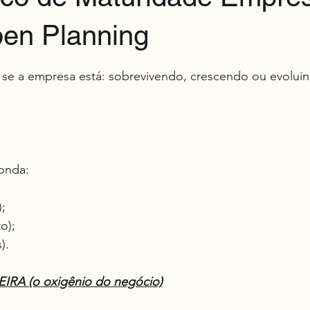
en Planning
e 5 estrelas.
car se a empresa está: sobrevivendo, crescendo ou evolu
ponda:
);
to);
).
RA (o oxigênio do negócio)