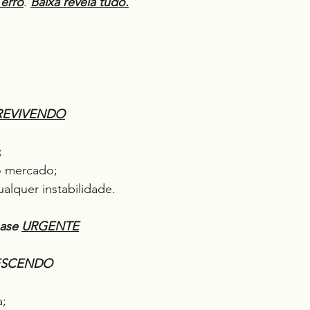
 erro
. 
Baixa revela tudo.
OBREVIVENDO
;
o mercado;
qualquer instabilidade.
ase 
URGENTE
CRESCENDO
a;