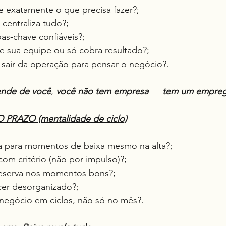
be exatamente o que precisa fazer?;
 centraliza tudo?;
oas-chave confiáveis?;
ve sua equipe ou só cobra resultado?;
 sair da operação para pensar o negócio?.
ende de você
, 
você não tem empresa
 — 
tem um empreg
PRAZO (mentalidade de ciclo)
ra para momentos de baixa mesmo na alta?;
 com critério (não por impulso)?;
 reserva nos momentos bons?;
scer desorganizado?;
 negócio em ciclos, não só no mês?.