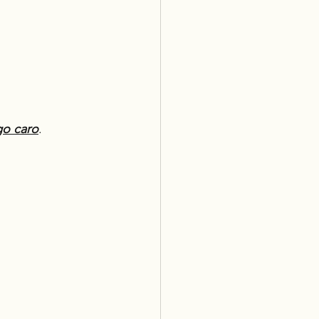
o caro
.