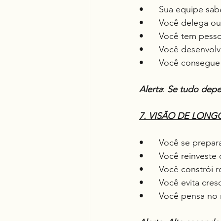
•	Sua equipe sa
•	Você delega ou
•	Você tem pess
•	Você desenvol
•	Você consegue
Alerta
: 
Se tudo dep
7. VISÃO DE LONGO 
•	Você se prepa
•	Você reinveste
•	Você constrói
•	Você evita cre
•	Você pensa no