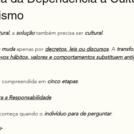
ismo
e 5 estrelas.
tural
, a 
solução
 também precisa ser 
cultural
.
muda
 apenas por 
decretos, leis ou discursos
. A 
transf
vos hábitos, valores e comportamentos substituem anti
r compreendida em 
cinco etapas
:
ra a Responsabilidade
 começa quando o 
indivíduo para de perguntar
:
?
”