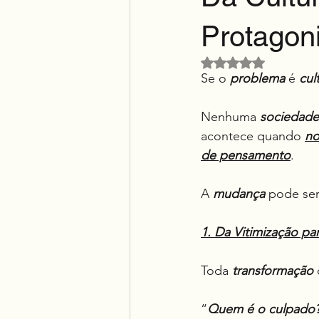
Protagon
Avaliado com NaN d
Se o 
problema
 é 
cul
Nenhuma 
sociedade
acontece quando 
no
de pensamento
.
A 
mudança
 pode se
1. Da Vitimização pa
Toda 
transformação
“
Quem é o culpado