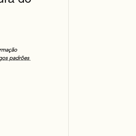
ormação
gos padrões 