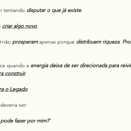
m tentando 
disputar o que já existe
.
 
criar algo novo
.
s
 não 
prosperam
 apenas porque 
distribuem riqueza
. 
Pro
sce quando a 
energia deixa de ser direcionada para reivi
a construir
.
ara o Legado
deveria ser:
 pode fazer por mim?
”