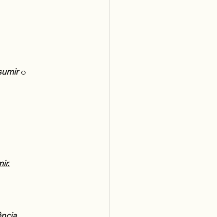
sumir
 o 
ir.
ncia 