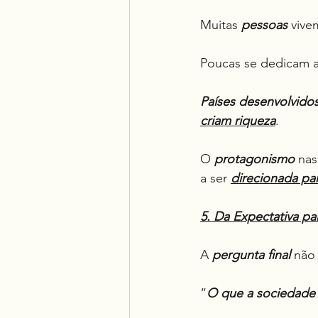
Muitas 
pessoas
 vive
Poucas se dedicam a
Países desenvolvido
criam riqueza
.
O 
protagonismo
 na
a ser 
direcionada par
5. Da Expectativa p
A 
pergunta final
 não 
“
O que a sociedade