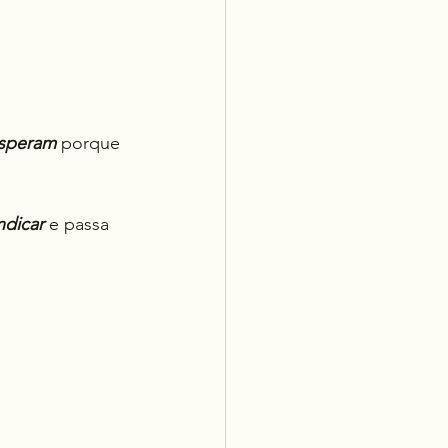
speram
 porque 
ndicar
 e passa 