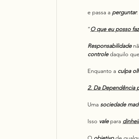
e passa a 
perguntar
:
“
O que eu posso faz
Responsabilidade
 nã
controle
 daquilo que
Enquanto a 
culpa ol
2. Da Dependência 
Uma 
sociedade mad
Isso 
vale
 para 
dinhei
O 
objetivo
 de qualq