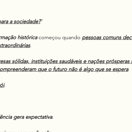
para a sociedade?
”
ormação
histórica
 começou quando 
pessoas comuns deci
traordinárias
.
resas sólidas, instituições saudáveis e nações prósperas 
compreenderam que o futuro não é algo que se espera
.
ói
.
ência gera expectativa
.