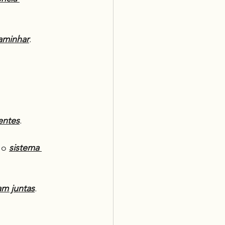
aminhar
.
entes
.
 o 
sistema 
am juntas
.