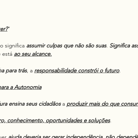
er?
”
o significa 
assumir culpas que não são suas
. 
Significa as
 está 
ao seu alcance.
ha para trás
, a 
responsabilidade constrói o futuro
.
para a Autonomia
ura
ensina seus cidadãos
 a 
produzir mais do que consum
ro, conhecimento, oportunidades e soluções
.
uer 
ajuda
deveria ser gerar independência, não dependê