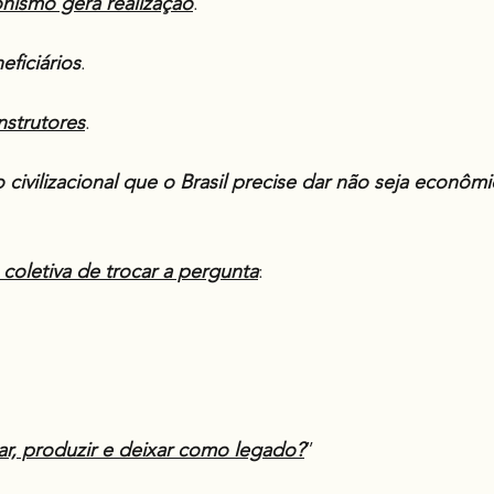
onismo gera realização
.
eficiários
.
nstrutores
.
o civilizacional que o Brasil precise dar não seja econôm
 coletiva de trocar a pergunta
:
ar, produzir e deixar como legado?
”