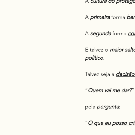
A 
cultura do protag
A 
primeira
 forma 
ben
A 
segunda
 forma 
co
E talvez o 
maior salt
político
.
Talvez seja a 
decisão
“
Quem vai me dar?
”
pela 
pergunta
:
“
O que eu posso cri