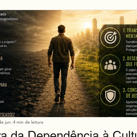
Mkt h2h
de jun.
4 min de leitura
ra da Dependência à Cult