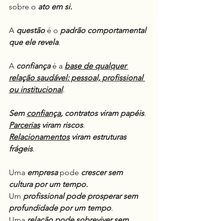
sobre o 
ato em si.
A 
questão
 é o 
padrão comportamental 
que ele revela
.
A 
confiança
 é a 
base de qualquer 
relação saudável: pessoal, profissional 
ou institucional
.
Sem 
confiança
, contratos viram papéis
.
Parcerias
 viram riscos
.
Relacionamentos
 viram estruturas 
frágeis
.
Uma 
empresa
 pode 
crescer sem 
cultura por um tempo.
Um 
profissional pode prosperar sem 
profundidade por um tempo
.
Uma 
relação pode sobreviver sem 