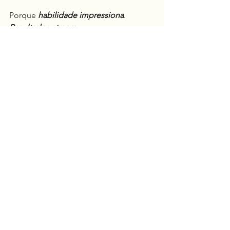
Porque 
habilidade impressiona
.
Resultados atraem
.
Mas 
caráter… sustenta
.
E no 
longo prazo
, é isso que 
separa 
construções sólidas de estruturas que 
desabam no primeiro abalo
.
Consciência
Ver tudo
Posts recentes