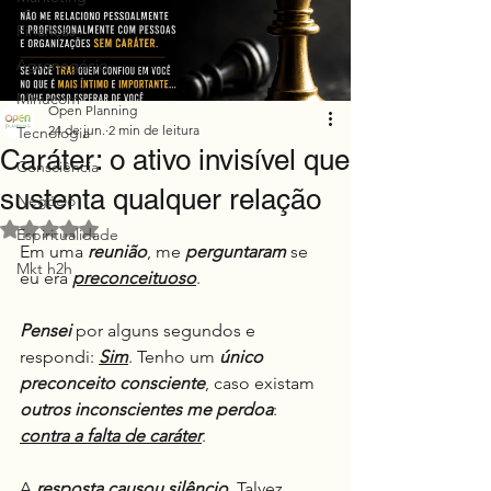
Finanças
Agronegócio
Minucom
Open Planning
24 de jun.
2 min de leitura
Tecnologia
Caráter: o ativo invisível que
Consciência
sustenta qualquer relação
Negócio
Avaliado com NaN de 5 estrelas.
Espiritualidade
Em uma 
reunião
, me 
perguntaram
 se 
Mkt h2h
eu era 
preconceituoso
.
Pensei
 por alguns segundos e 
respondi: 
Sim
. Tenho um 
único 
preconceito consciente
, caso existam 
outros inconscientes me perdoa
: 
contra a falta de caráter
.
A 
resposta causou silêncio
. Talvez 