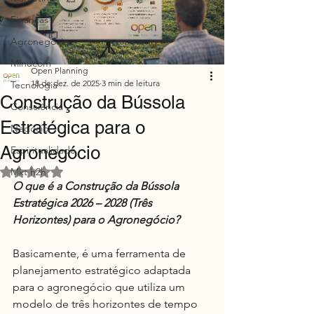
Finanças
Agronegócio
Minucom
Open Planning
18 de dez. de 2025
3 min de leitura
Tecnologia
Construção da Bússola
Consciência
Estratégica para o
Negócio
Agronegócio
Espiritualidade
Avaliado com NaN de 5 estrelas.
Mkt h2h
O que é a Construção da Bússola 
Estratégica 2026 – 2028 (Três 
Horizontes) para o Agronegócio?
Basicamente, é uma ferramenta de 
planejamento estratégico adaptada 
para o agronegócio que utiliza um 
modelo de três horizontes de tempo 