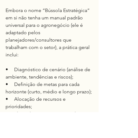
Embora o nome “Bússola Estratégica” 
em si não tenha um manual padrão 
universal para o agronegócio (ele é 
adaptado pelos 
planejadores/consultores que 
trabalham com o setor), a prática geral 
inclui:
•     Diagnóstico de cenário (análise de 
ambiente, tendências e riscos);
•     Definição de metas para cada 
horizonte (curto, médio e longo prazo);
•     Alocação de recursos e 
prioridades;
•     Plano de ações e métricas de 
acompanhamento;
•     Governança para revisar 
progressos e ajustar rumos.