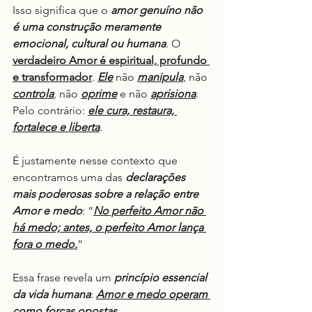
Isso significa que o 
amor genuíno não 
é uma construção meramente 
emocional, cultural ou humana
. O 
verdadeiro Amor é espiritual, profundo 
e transformador
. 
Ele
 não 
manipula
, não 
controla
, não 
oprime
 e não 
aprisiona
. 
Pelo contrário: 
ele cura, restaura, 
fortalece e liberta
.
É justamente nesse contexto que 
encontramos uma das 
declarações 
mais poderosas sobre a relação entre 
Amor e medo
: “
No perfeito Amor não 
há medo; antes, o perfeito Amor lança 
fora o medo.
”
Essa frase revela um 
princípio essencial 
da vida humana
: 
Amor e medo operam 
como forças opostas
.