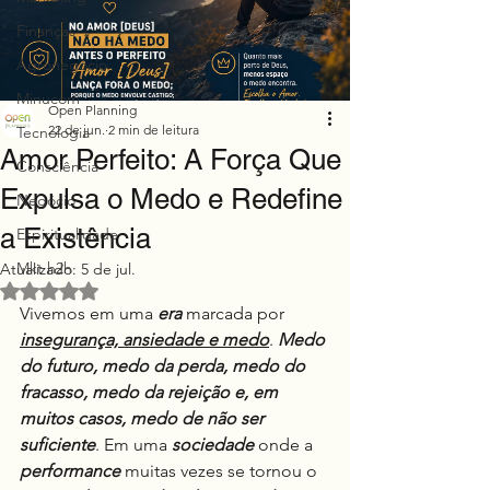
Finanças
Agronegócio
Minucom
Open Planning
22 de jun.
2 min de leitura
Tecnologia
Amor Perfeito: A Força Que
Consciência
Expulsa o Medo e Redefine
Negócio
a Existência
Espiritualidade
Mkt h2h
Atualizado:
5 de jul.
Avaliado com NaN de 5 estrelas.
Vivemos em uma 
era
 marcada por 
insegurança, ansiedade e medo
. 
Medo 
do futuro, medo da perda, medo do 
fracasso, medo da rejeição e, em 
muitos casos, medo de não ser 
suficiente
. Em uma 
sociedade
 onde a 
performance
 muitas vezes se tornou o 