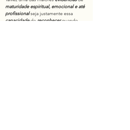
maturidade
espiritual, emocional e até 
profissional
 seja justamente essa 
capacidade
 de 
reconhecer
 quando 
nossas 
decisões estão sendo 
conduzidas pela escassez, insegurança 
e medo
 — e 
substituí-las
 por 
escolhas 
fundamentadas em verdade, confiança 
e Amor
.
No final, quanto mais 
próximos 
estamos da Fonte do Amor
, menos 
espaço o medo encontra para 
permanecer
.
Porque 
onde o Amor verdadeiro 
governa, o medo perde sua autoridade
.
Espiritualidade