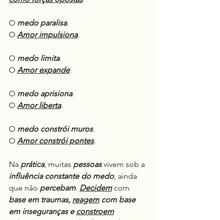
O 
medo paralisa
.
O 
Amor impulsiona
.
O 
medo limita
.
O 
Amor expande
.
O 
medo aprisiona
.
O 
Amor liberta
.
O 
medo constrói muros
.
O 
Amor constrói pontes
.
Na 
prática
, muitas 
pessoas
 vivem sob a 
influência constante do medo
, ainda 
que não 
percebam
. 
Decidem
 com 
base em traumas, 
reagem
 com base 
em inseguranças e 
constroem