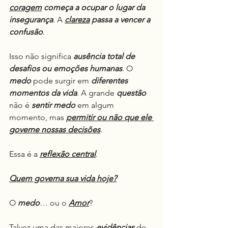
coragem
começa a ocupar o lugar da 
insegurança
. A 
clareza
passa a vencer a 
confusão
.
Isso não significa 
ausência total de 
desafios ou emoções humanas
. O 
medo
 pode surgir em 
diferentes 
momentos da vida
. A grande 
questão
não é 
sentir medo
 em algum 
momento, mas 
permitir ou não que ele 
governe nossas decisões
.
Essa é a 
reflexão central
.
Quem governa sua vida hoje?
O 
medo
… ou o 
Amor
?
Talvez uma das maiores 
evidências
 de 