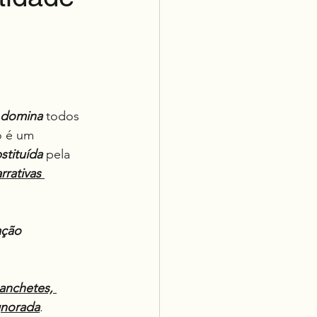
domina
 todos 
o é um 
stituída
 pela 
rrativas 
ção 
anchetes, 
gnorada
. 