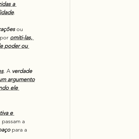
idas a 
lidade
.
zações
 ou 
por 
omiti-las, 
 de poder ou 
os
. A 
verdade
um argumento
ndo ele 
iva e 
e passam a 
paço
 para a 