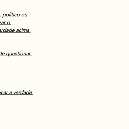
político ou 
ar o 
erdade acima 
e questionar 
car a verdade 