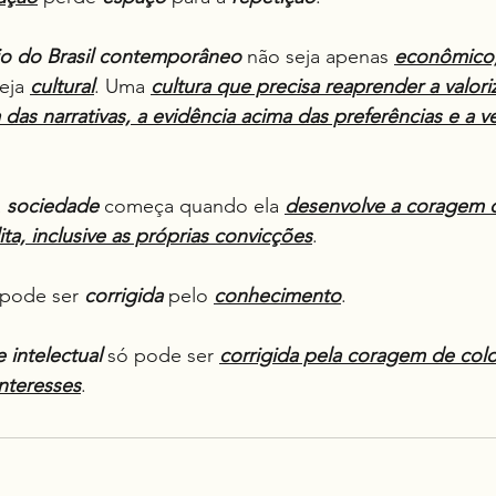
io do Brasil contemporâneo
 não seja apenas 
econômico, 
eja 
cultural
. Uma 
cultura que precisa reaprender a valoriz
as narrativas, a evidência acima das preferências e a v
 
sociedade
 começa quando ela 
desenvolve a coragem d
ta, inclusive as próprias convicções
.
 pode ser 
corrigida
 pelo 
conhecimento
.
 intelectual
 só pode ser 
corrigida pela coragem de colo
nteresses
.