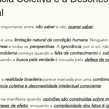
l
e 5 estrelas.
 importante entre 
não saber
 e não 
querer saber
.
 é uma 
limitação natural da condição humana
. Ninguém 
reas
 e todas as 
perspectivas
. A 
ignorância
, por si só, nã
problema
 começa quando a 
falta de conhecimento
 é 
sub
uando a 
busca pela verdade
 é trocada pela 
defesa de na
 a 
realidade brasileira
 parece marcada por uma 
combina
ncia coletiva e desonestidade intelectual consciente
.
 se manifesta quando 
opiniões são construídas sobre m
rases de efeito
, enquanto a 
complexidade dos fatos é i