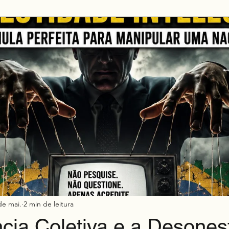
Mkt h2h
de mai.
2 min de leitura
cia Coletiva e a Desones