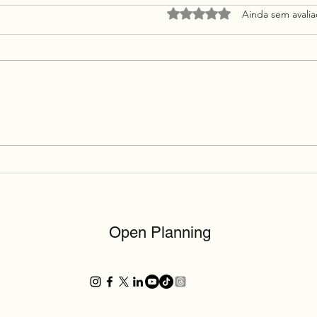
Avaliado com 0 de 5 estrel
Ainda sem avali
A Religião Invisível da
O Br
Certeza
cida
sobr
naçã
Open Planning