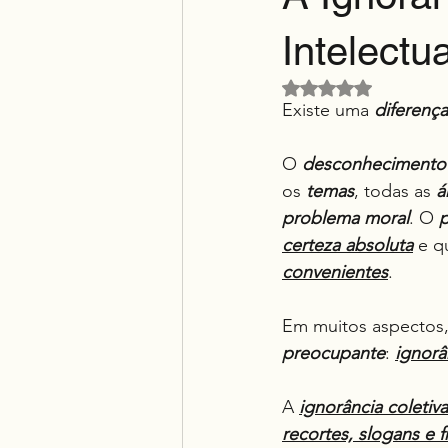
Intelectua
Avaliado com NaN d
Existe uma 
diferença
O 
desconhecimento
os 
temas
, todas as 
á
problema moral
. O 
certeza absoluta
 e q
convenientes
.
Em muitos aspectos,
preocupante
: 
ignorâ
A 
ignorância coletiva
recortes, slogans e f