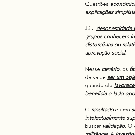
Questões 
econômic
explicações simplis
Já a 
desonestidade i
grupos
conhecem inf
distorcê-las ou relat
aprovação social
.
Nesse 
cenário
, os 
fa
deixa de 
ser um obje
quando ele 
favorece
beneficia o lado op
O 
resultado
 é uma 
s
intelectualmente supe
buscar 
validação
. O 
militância
. A 
investi