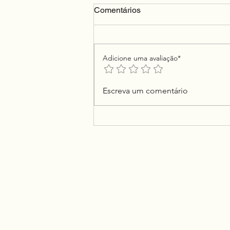
Comentários
O Primeiro Leitor
Adicione uma avaliação*
Escreva um comentário