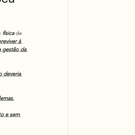
é 
física
 de 
reviver à 
 gestão da 
 deveria 
lemas.
to e sem 