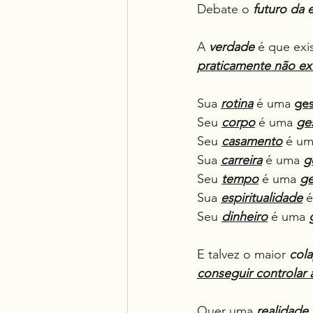
Debate o 
futuro da
A 
verdade
 é que exi
praticamente não exi
Sua 
rotina
 é uma 
ge
Seu 
corpo
 é uma 
ge
Seu 
casamento
 é um
Sua 
carreira
 é uma 
g
Seu 
tempo
 é uma 
ge
Sua 
espiritualidade
 
Seu 
dinheiro
 é uma 
E talvez o maior 
col
conseguir controlar 
Quer uma 
realidade 