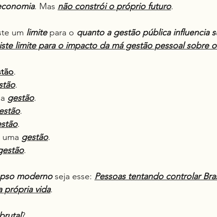
 economia
. Mas 
não constrói o próprio futuro
.
ste um 
limite
 para o 
quanto a gestão pública influencia s
ste limite para o impacto da má gestão pessoal sobre o
stão
.
stão
.
a 
gestão
.
estão
.
stão
.
é uma 
gestão
.
gestão
.
apso moderno
 seja esse: 
Pessoas tentando controlar Bra
a própria vida
.
brutal
?