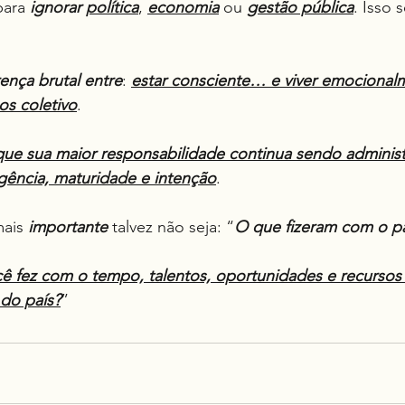
ara 
ignorar
política
, 
economia
 ou 
gestão pública
. Isso s
rença brutal entre
: 
estar consciente… e viver emocional
os coletivo
.
ue sua maior responsabilidade continua sendo administr
igência, maturidade e intenção
.
mais 
importante
 talvez não seja: “
O que fizeram com o pa
ê fez com o tempo, talentos, oportunidades e recursos
do país?
”