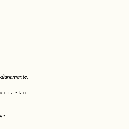
diariamente
.
oucos estão 
sar
.