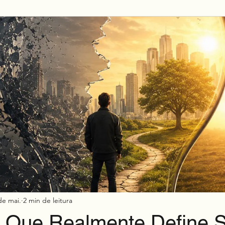
Mkt h2h
de mai.
2 min de leitura
 Que Realmente Define 