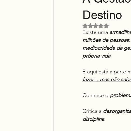
Destino
Avaliado com NaN d
Existe uma 
armadilha
milhões de pessoas
:
mediocridade da ge
própria vida
.
E aqui está a parte m
fazer… mas não sabe
Conhece o 
problema
Critica a 
desorganiza
disciplina
.