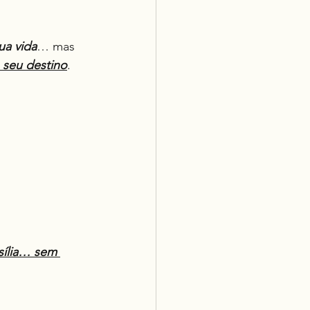
ua vida
… mas 
 seu destino
.
sília… sem 