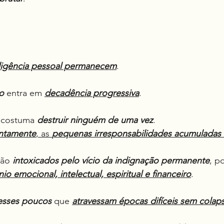
ligência pessoal permanecem
.
o
 entra em 
decadência progressiva
.
 costuma 
destruir ninguém de uma vez
.
ntamente
, as 
pequenas irresponsabilidades acumuladas 
tão 
intoxicados pelo vício da indignação permanente
, p
o emocional, intelectual, espiritual e financeiro
.
esses poucos
 que 
atravessam épocas difíceis sem colap