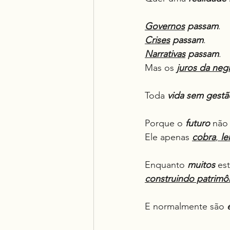
Governos
 passam
.
Crises
 passam
.
Narrativas
 passam
.
Mas os 
juros da neg
Toda 
vida sem gestã
Porque o 
futuro
 não
Ele apenas 
cobra
, 
le
Enquanto 
muitos
 es
construindo patrimôni
E normalmente são 