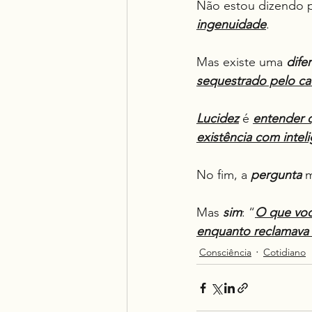
Não estou dizendo p
ingenuidade
.
Mas existe uma 
dife
sequestrado pelo ca
Lucidez
 é 
entender q
existência com intel
No fim, a 
pergunta
 
Mas 
sim
: “
O que voc
enquanto reclamava 
Consciência
Cotidiano