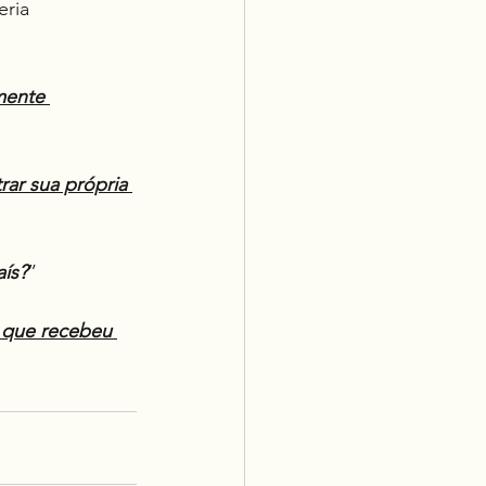
eria 
mente 
ar sua própria 
ís?
”
 que recebeu 