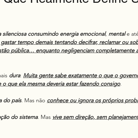
e 5 estrelas.
 silenciosa
consumindo energia emocional
, 
mental
 e at
 
gastar tempo demais tentando decifrar, reclamar ou sob
stão pública… enquanto negligenciam completamente a
ais 
dura
: 
Muita gente sabe exatamente o que o governo
 o que ela mesma deveria estar fazendo consigo
.
 do país
. Mas não 
conhece ou ignora os próprios prob
ção do sistema
. Mas 
vive sem direção, sem planejamen