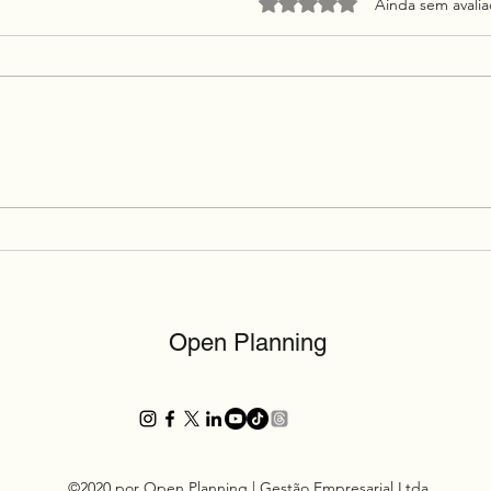
Avaliado com 0 de 5 estrel
Ainda sem avali
Estudo de Caso: os Produtos
Quan
Chineses e a Conquista da
Seus
Confiança Global
um D
Cons
Open Planning
©2020 por Open Planning | Gestão Empresarial Ltda.