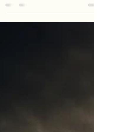
Por que o maior adversário da verdade não é a
dúvida, mas a convicção que se recusa a ser
examinada Ao longo da história, poucos conflitos
foram produzidos simplesmente pela diferença de
opiniões. As maiores tragédias humanas nasceram
quando indivíduos ou sociedades passaram a
acreditar que possuíam a verdade de maneira
absoluta e que qualquer pensamento divergente
deveria ser eliminado, ridicularizado ou silenciado.
O problema, portanto, talvez nunca tenha sido a
religião, o