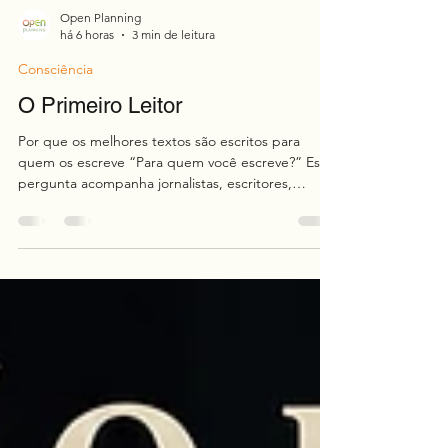
Open Planning
há 6 horas
3 min de leitura
Consciência
O Primeiro Leitor
Por que os melhores textos são escritos para
quem os escreve “Para quem você escreve?” Essa
pergunta acompanha jornalistas, escritores,
filósofos, professores, publicitários e criadores de
conteúdo há décadas. No mercado, a resposta
costuma ser estratégica: escreve-se para um
público-alvo. Na publicidade, escreve-se para uma
persona. Nas redes sociais, escreve-se para um
algoritmo que recompensa alcance e
engajamento. Mas existe uma resposta menos
popular e, talvez, mais prof