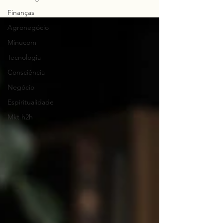
Finanças
Agronegócio
Minucom
Tecnologia
Consciência
Negócio
Espiritualidade
Mkt h2h